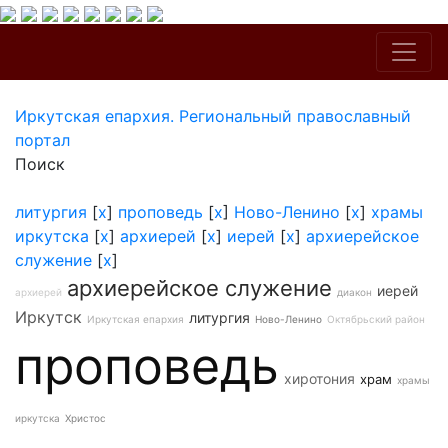
Иркутская епархия. Региональный православный
портал
Поиск
литургия
[
x
]
проповедь
[
x
]
Ново-Ленино
[
x
]
храмы
иркутска
[
x
]
архиерей
[
x
]
иерей
[
x
]
архиерейское
служение
[
x
]
архиерейское служение
иерей
архиерей
диакон
Иркутск
литургия
Иркутская епархия
Ново-Ленино
Октябрьский район
проповедь
хиротония
храм
храмы
иркутска
Христос