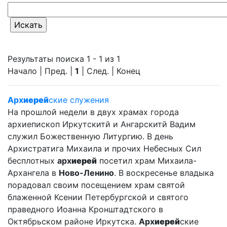
Результаты поиска 1 - 1 из 1
Начало | Пред. |
1
| След. | Конец
Арх
иерей
ские служения
На прошлой недели в двух храмах города
архиепископ Иркутскитй и Ангарскитй Вадим
служил Божественную Литургию. В день
Архистратига Михаила и прочих Небесных Сил
бесплотных
арх
иерей
посетил храм Михаила-
Архангела в
Ново-Ленино
. В воскресенье владыка
порадовал своим посещением храм святой
блаженной Ксении Петербургской и святого
праведного Иоанна Кронштадтского в
Октябрьском районе Иркутска.
Арх
иерей
ские