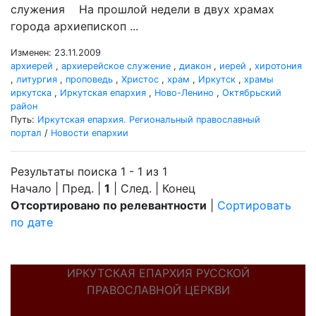
служения На прошлой недели в двух храмах
города архиепископ ...
Изменен: 23.11.2009
архиерей
,
архиерейское служение
,
диакон
,
иерей
,
хиротония
,
литургия
,
проповедь
,
Христос
,
храм
,
Иркутск
,
храмы
иркутска
,
Иркутская епархия
,
Ново-Ленино
,
Октябрьский
район
Путь:
Иркутская епархия. Региональный православный
портал
/
Новости епархии
Результаты поиска 1 - 1 из 1
Начало | Пред. |
1
| След. | Конец
Отсортировано по релевантности
|
Сортировать
по дате
ИРКУТСКАЯ ЕПАРХИЯ РУССКОЙ
ПРАВОСЛАВНОЙ ЦЕРКВИ