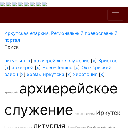
Иркутская епархия. Региональный православный
портал
Поиск
литургия
[
x
]
архиерейское служение
[
x
]
Христос
[
x
]
архиерей
[
x
]
Ново-Ленино
[
x
]
Октябрьский
район
[
x
]
храмы иркутска
[
x
]
хиротония
[
x
]
архиерейское
архиерей
служение
Иркутск
диакон
иерей
литургия
Иркутская епархия
Ново-Ленино
Октябрьский район