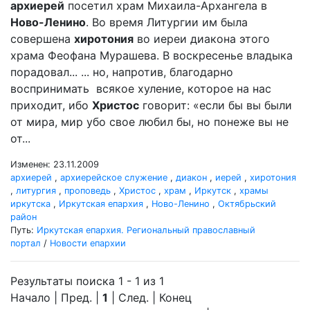
архиерей
посетил храм Михаила-Архангела в
Ново-Ленино
. Во время Литургии им была
совершена
хиротония
во иереи диакона этого
храма Феофана Мурашева. В воскресенье владыка
порадовал... ... но, напротив, благодарно
воспринимать всякое хуление, которое на нас
приходит, ибо
Христос
говорит: «если бы вы были
от мира, мир убо свое любил бы, но понеже вы не
от...
Изменен: 23.11.2009
архиерей
,
архиерейское служение
,
диакон
,
иерей
,
хиротония
,
литургия
,
проповедь
,
Христос
,
храм
,
Иркутск
,
храмы
иркутска
,
Иркутская епархия
,
Ново-Ленино
,
Октябрьский
район
Путь:
Иркутская епархия. Региональный православный
портал
/
Новости епархии
Результаты поиска 1 - 1 из 1
Начало | Пред. |
1
| След. | Конец