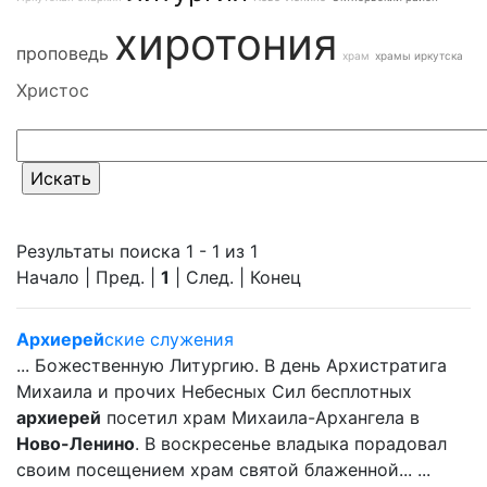
хиротония
проповедь
храм
храмы иркутска
Христос
Результаты поиска 1 - 1 из 1
Начало | Пред. |
1
| След. | Конец
Архиерей
ские служения
... Божественную Литургию. В день Архистратига
Михаила и прочих Небесных Сил бесплотных
архиерей
посетил храм Михаила-Архангела в
Ново-Ленино
. В воскресенье владыка порадовал
своим посещением храм святой блаженной... ...