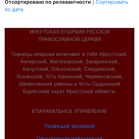
Отсортировано по релевантности
|
Сортировать
по дате
ИРКУТСКАЯ ЕПАРХИЯ РУССКОЙ
ПРАВОСЛАВНОЙ ЦЕРКВИ
Границы епархии включают в себя Иркутский,
Ангарский, Жигаловский, Заларинский,
Качугский, Ольхонский, Слюдянский,
Усольский, Усть-Удинский, Черемховский,
Шелеховский районы и Усть-Ордынский
Бурятский округ Иркутской области.
ЕПАРХИАЛЬНОЕ УПРАВЛЕНИЕ
Правящий архиерей
Официальная информация