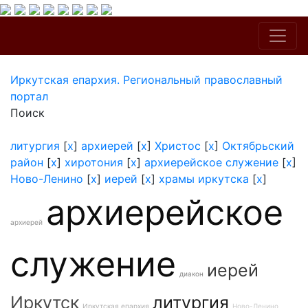
Иркутская епархия. Региональный православный
портал
Поиск
литургия
[
x
]
архиерей
[
x
]
Христос
[
x
]
Октябрьский
район
[
x
]
хиротония
[
x
]
архиерейское служение
[
x
]
Ново-Ленино
[
x
]
иерей
[
x
]
храмы иркутска
[
x
]
архиерейское
архиерей
служение
иерей
диакон
Иркутск
литургия
Иркутская епархия
Ново-Ленино