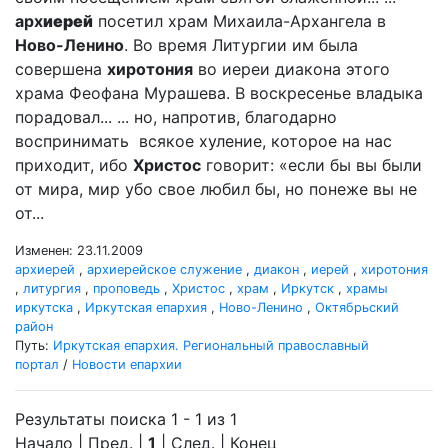
арх
иерей
посетил храм Михаила-Архангела в
Ново-Ленино
. Во время Литургии им была
совершена
хиротония
во иереи диакона этого
храма Феофана Мурашева. В воскресенье владыка
порадовал... ... но, напротив, благодарно
воспринимать всякое хуление, которое на нас
приходит, ибо
Христос
говорит: «если бы вы были
от мира, мир убо свое любил бы, но понеже вы не
от...
Изменен: 23.11.2009
архиерей
,
архиерейское служение
,
диакон
,
иерей
,
хиротония
,
литургия
,
проповедь
,
Христос
,
храм
,
Иркутск
,
храмы
иркутска
,
Иркутская епархия
,
Ново-Ленино
,
Октябрьский
район
Путь:
Иркутская епархия. Региональный православный
портал
/
Новости епархии
Результаты поиска 1 - 1 из 1
Начало | Пред. |
1
| След. | Конец