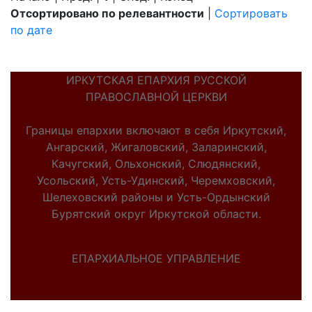
Отсортировано по релевантности
|
Сортировать
по дате
ИРКУТСКАЯ ЕПАРХИЯ РУССКОЙ
ПРАВОСЛАВНОЙ ЦЕРКВИ
Границы епархии включают в себя Иркутский,
Ангарский, Жигаловский, Заларинский,
Качугский, Ольхонский, Слюдянский,
Усольский, Усть-Удинский, Черемховский,
Шелеховский районы и Усть-Ордынский
Бурятский округ Иркутской области.
ЕПАРХИАЛЬНОЕ УПРАВЛЕНИЕ