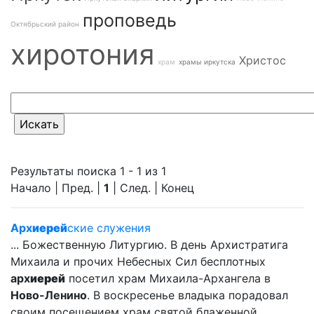
проповедь
Октябрьский район
хиротония
Христос
храм
храмы иркутска
Результаты поиска 1 - 1 из 1
Начало | Пред. |
1
| След. | Конец
Арх
иерей
ские служения
... Божественную Литургию. В день Архистратига
Михаила и прочих Небесных Сил бесплотных
арх
иерей
посетил храм Михаила-Архангела в
Ново-Ленино
. В воскресенье владыка порадовал
своим посещением храм святой блаженной... ...