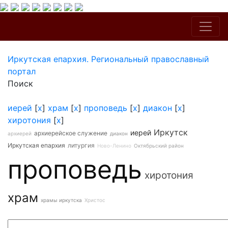
Иркутская епархия. Региональный православный
портал
Поиск
иерей
[
x
]
храм
[
x
]
проповедь
[
x
]
диакон
[
x
]
хиротония
[
x
]
Иркутск
иерей
архиерейское служение
архиерей
диакон
Иркутская епархия
литургия
Ново-Ленино
Октябрьский район
проповедь
хиротония
храм
храмы иркутска
Христос