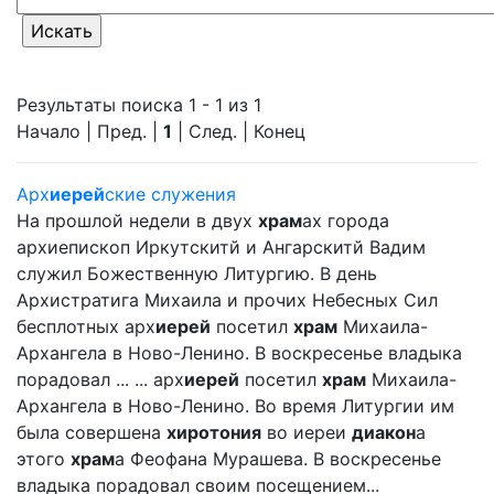
Результаты поиска 1 - 1 из 1
Начало | Пред. |
1
| След. | Конец
Арх
иерей
ские служения
На прошлой недели в двух
храм
ах города
архиепископ Иркутскитй и Ангарскитй Вадим
служил Божественную Литургию. В день
Архистратига Михаила и прочих Небесных Сил
бесплотных арх
иерей
посетил
храм
Михаила-
Архангела в Ново-Ленино. В воскресенье владыка
порадовал ... ... арх
иерей
посетил
храм
Михаила-
Архангела в Ново-Ленино. Во время Литургии им
была совершена
хиротония
во иереи
диакон
а
этого
храм
а Феофана Мурашева. В воскресенье
владыка порадовал своим посещением...