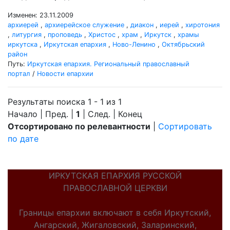
Изменен: 23.11.2009
архиерей
,
архиерейское служение
,
диакон
,
иерей
,
хиротония
,
литургия
,
проповедь
,
Христос
,
храм
,
Иркутск
,
храмы
иркутска
,
Иркутская епархия
,
Ново-Ленино
,
Октябрьский
район
Путь:
Иркутская епархия. Региональный православный
портал
/
Новости епархии
Результаты поиска 1 - 1 из 1
Начало | Пред. |
1
| След. | Конец
Отсортировано по релевантности
|
Сортировать
по дате
ИРКУТСКАЯ ЕПАРХИЯ РУССКОЙ
ПРАВОСЛАВНОЙ ЦЕРКВИ
Границы епархии включают в себя Иркутский,
Ангарский, Жигаловский, Заларинский,