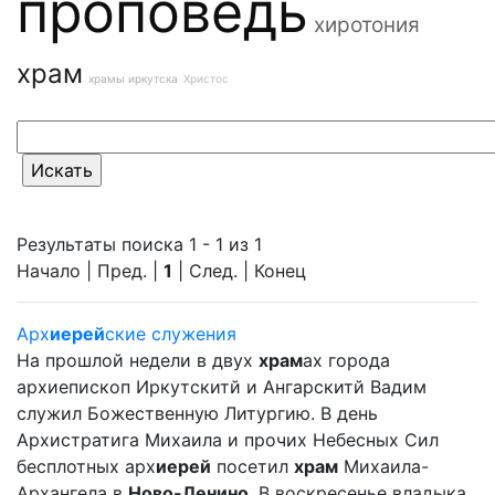
проповедь
хиротония
храм
храмы иркутска
Христос
Результаты поиска 1 - 1 из 1
Начало | Пред. |
1
| След. | Конец
Арх
иерей
ские служения
На прошлой недели в двух
храм
ах города
архиепископ Иркутскитй и Ангарскитй Вадим
служил Божественную Литургию. В день
Архистратига Михаила и прочих Небесных Сил
бесплотных арх
иерей
посетил
храм
Михаила-
Архангела в
Ново-Ленино
. В воскресенье владыка