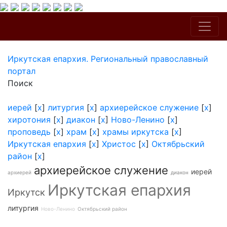
Иркутская епархия. Региональный православный
портал
Поиск
иерей
[
x
]
литургия
[
x
]
архиерейское служение
[
x
]
хиротония
[
x
]
диакон
[
x
]
Ново-Ленино
[
x
]
проповедь
[
x
]
храм
[
x
]
храмы иркутска
[
x
]
Иркутская епархия
[
x
]
Христос
[
x
]
Октябрьский
район
[
x
]
архиерейское служение
иерей
архиерей
диакон
Иркутская епархия
Иркутск
литургия
Ново-Ленино
Октябрьский район