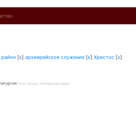
нство
 район
[
x
]
архиерейское служение
[
x
]
Христос
[
x
]
литургия
Ново-Ленино
Октябрьский район