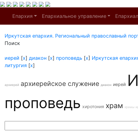
Епархия
Епархиальное управление
Епархиа
Иркутская епархия. Региональный православный пор
Поиск
иерей
[
x
]
диакон
[
x
]
проповедь
[
x
]
Иркутская епархи
литургия
[
x
]
И
архиерейское служение
иерей
архиерей
диакон
проповедь
храм
хиротония
храмы и