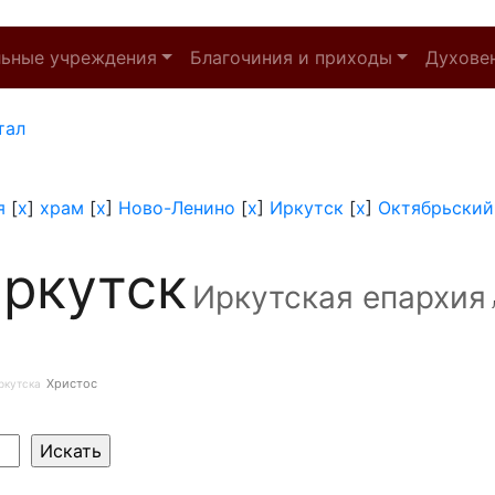
льные учреждения
Благочиния и приходы
Духове
тал
я
[
x
]
храм
[
x
]
Ново-Ленино
[
x
]
Иркутск
[
x
]
Октябрьский
ркутск
Иркутская епархия
Христос
ркутска