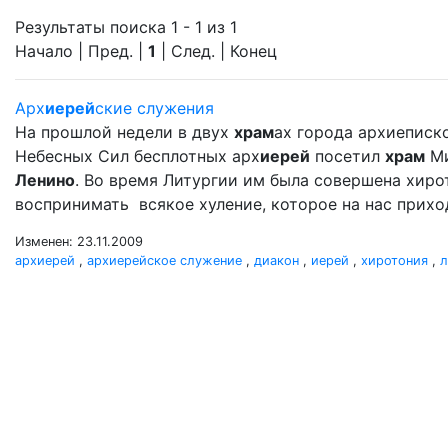
Результаты поиска 1 - 1 из 1
Начало | Пред. |
1
| След. | Конец
Арх
иерей
ские служения
На прошлой недели в двух
храм
ах города архиеписк
Небесных Сил бесплотных арх
иерей
посетил
храм
Ми
Ленино
. Во время Литургии им была совершена хир
воспринимать всякое хуление, которое на нас прихо
Изменен: 23.11.2009
архиерей
,
архиерейское служение
,
диакон
,
иерей
,
хиротония
,
л