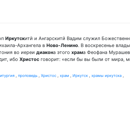
оп
Иркутск
итй и Ангарскитй Вадим служил Божественн
хаила-Архангела в
Ново-Ленино
. В воскресенье вла
отония во иереи
диакон
а этого
храм
а Феофана Мурашева.
дит, ибо
Христос
говорит: «если бы вы были от мира, ми
итургия
,
проповедь
,
Христос
,
храм
,
Иркутск
,
храмы иркутска
,