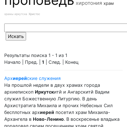
хиротония
храм
храмы иркутска
Христос
Результаты поиска 1 - 1 из 1
Начало | Пред. |
1
| След. | Конец
Арх
иерей
ские служения
На прошлой недели в двух храмах города
архиепископ
Иркутск
итй и Ангарскитй Вадим
служил Божественную Литургию. В день
Архистратига Михаила и прочих Небесных Сил
бесплотных арх
иерей
посетил храм Михаила-
Архангела в
Ново-Ленино
. В воскресенье владыка
порадовал своим посещением храм святой