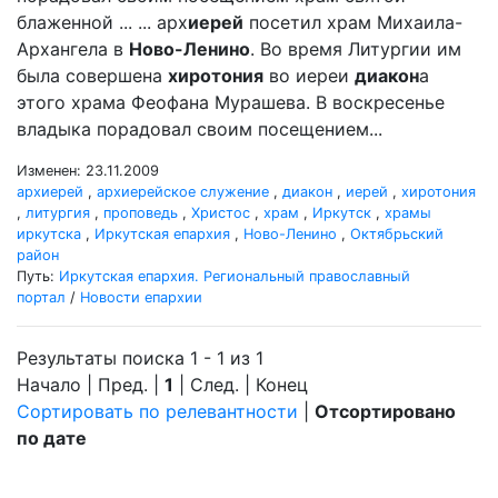
блаженной ... ... арх
иерей
посетил храм Михаила-
Архангела в
Ново-Ленино
. Во время Литургии им
была совершена
хиротония
во иереи
диакон
а
этого храма Феофана Мурашева. В воскресенье
владыка порадовал своим посещением...
Изменен: 23.11.2009
архиерей
,
архиерейское служение
,
диакон
,
иерей
,
хиротония
,
литургия
,
проповедь
,
Христос
,
храм
,
Иркутск
,
храмы
иркутска
,
Иркутская епархия
,
Ново-Ленино
,
Октябрьский
район
Путь:
Иркутская епархия. Региональный православный
портал
/
Новости епархии
Результаты поиска 1 - 1 из 1
Начало | Пред. |
1
| След. | Конец
Сортировать по релевантности
|
Отсортировано
по дате