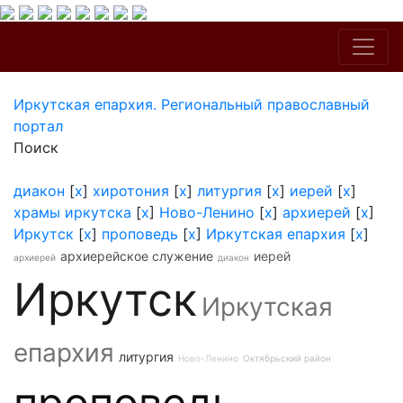
Иркутская епархия. Региональный православный
портал
Поиск
диакон
[
x
]
хиротония
[
x
]
литургия
[
x
]
иерей
[
x
]
храмы иркутска
[
x
]
Ново-Ленино
[
x
]
архиерей
[
x
]
Иркутск
[
x
]
проповедь
[
x
]
Иркутская епархия
[
x
]
архиерейское служение
иерей
архиерей
диакон
Иркутск
Иркутская
епархия
литургия
Ново-Ленино
Октябрьский район
проповедь