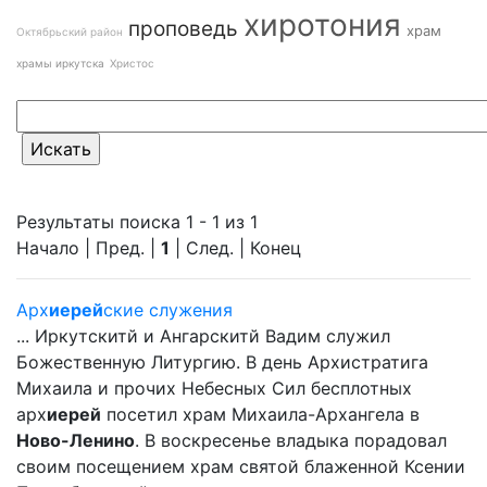
хиротония
проповедь
храм
Октябрьский район
храмы иркутска
Христос
Результаты поиска 1 - 1 из 1
Начало | Пред. |
1
| След. | Конец
Арх
иерей
ские служения
... Иркутскитй и Ангарскитй Вадим служил
Божественную Литургию. В день Архистратига
Михаила и прочих Небесных Сил бесплотных
арх
иерей
посетил храм Михаила-Архангела в
Ново-Ленино
. В воскресенье владыка порадовал
своим посещением храм святой блаженной Ксении