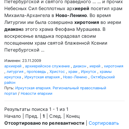
Петербургской и святого праведного ... ... и прочих
Небесных Сил бесплотных арх
иерей
посетил храм
Михаила-Архангела в
Ново-Ленино
. Во время
Литургии им была совершена
хиротония
во иереи
диакон
а этого храма Феофана Мурашева. В
воскресенье владыка порадовал своим
посещением храм святой блаженной Ксении
Петербургской ...
Изменен: 23.11.2009
архиерей
,
архиерейское служение
,
диакон
,
иерей
,
хиротония
,
литургия
,
проповедь
,
Христос
,
храм
,
Иркутск
,
храмы
иркутска
,
Иркутская епархия
,
Ново-Ленино
,
Октябрьский
район
Путь:
Иркутская епархия. Региональный православный
портал
/
Новости епархии
Результаты поиска 1 - 1 из 1
Начало | Пред. |
1
| След. | Конец
Отсортировано по релевантности
|
Сортировать