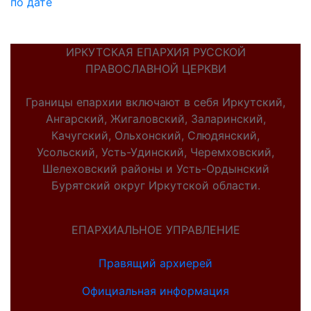
по дате
ИРКУТСКАЯ ЕПАРХИЯ РУССКОЙ
ПРАВОСЛАВНОЙ ЦЕРКВИ
Границы епархии включают в себя Иркутский,
Ангарский, Жигаловский, Заларинский,
Качугский, Ольхонский, Слюдянский,
Усольский, Усть-Удинский, Черемховский,
Шелеховский районы и Усть-Ордынский
Бурятский округ Иркутской области.
ЕПАРХИАЛЬНОЕ УПРАВЛЕНИЕ
Правящий архиерей
Официальная информация