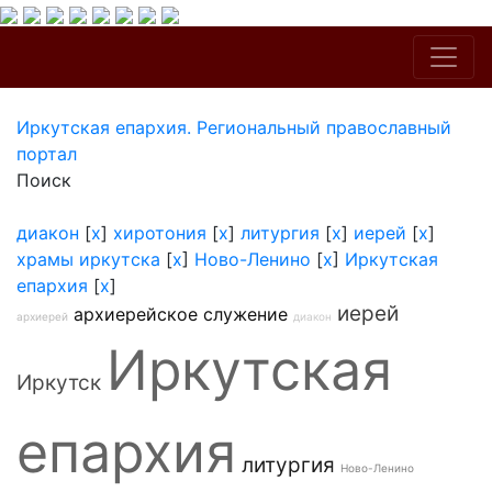
Иркутская епархия. Региональный православный
портал
Поиск
диакон
[
x
]
хиротония
[
x
]
литургия
[
x
]
иерей
[
x
]
храмы иркутска
[
x
]
Ново-Ленино
[
x
]
Иркутская
епархия
[
x
]
иерей
архиерейское служение
архиерей
диакон
Иркутская
Иркутск
епархия
литургия
Ново-Ленино