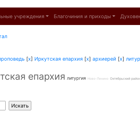
льные учреждения
Благочиния и приходы
Духове
тал
проповедь
[
x
]
Иркутская епархия
[
x
]
архиерей
[
x
]
литур
тская епархия
литургия
Ново-Ленино
Октябрьский райо