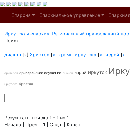
Епархия
Епархиальное управление
Епархиа
Иркутская епархия. Региональный православный пор
Поиск
диакон
[
x
]
Христос
[
x
]
храмы иркутска
[
x
]
иерей
[
x
]
Ирку
Иркутск
иерей
архиерейское служение
архиерей
диакон
Христос
иркутска
Результаты поиска 1 - 1 из 1
Начало | Пред. |
1
| След. | Конец