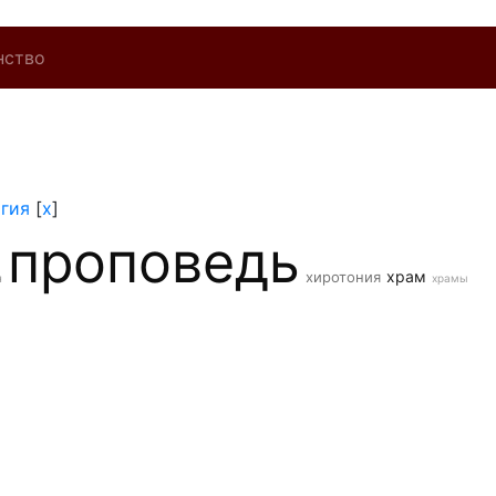
нство
гия
[
x
]
проповедь
храм
хиротония
н
храмы