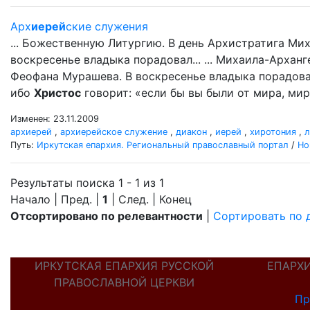
Арх
иерей
ские служения
... Божественную Литургию. В день Архистратига Ми
воскресенье владыка порадовал... ... Михаила-Арха
Феофана Мурашева. В воскресенье владыка порадовал 
ибо
Христос
говорит: «если бы вы были от мира, мир 
Изменен: 23.11.2009
архиерей
,
архиерейское служение
,
диакон
,
иерей
,
хиротония
,
л
Путь:
Иркутская епархия. Региональный православный портал
/
Но
Результаты поиска 1 - 1 из 1
Начало | Пред. |
1
| След. | Конец
Отсортировано по релевантности
|
Сортировать по 
ИРКУТСКАЯ ЕПАРХИЯ РУССКОЙ
ЕПАРХ
ПРАВОСЛАВНОЙ ЦЕРКВИ
Пр