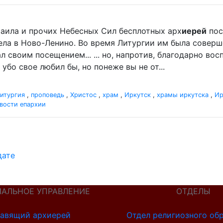
хаила и прочих Небесных Сил бесплотных арх
иерей
пос
нгела в Ново-Ленино. Во время Литургии им была совер
своим посещением... ... но, напротив, благодарно вос
убо свое любил бы, но понеже вы не от...
итургия
,
проповедь
,
Христос
,
храм
,
Иркутск
,
храмы иркутска
,
Ир
вости епархии
дате
ИАЛЬНОЕ УПРАВЛЕНИЕ
ОТДЕЛЫ
авящий архиерей
Отдел религиозного об