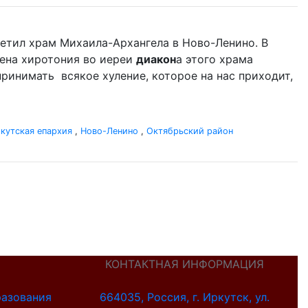
етил храм Михаила-Архангела в Ново-Ленино. В
шена хиротония во иереи
диакон
а этого храма
принимать всякое хуление, которое на нас приходит,
кутская епархия
,
Ново-Ленино
,
Октябрьский район
КОНТАКТНАЯ ИНФОРМАЦИЯ
разования
664035, Россия, г. Иркутск, ул.