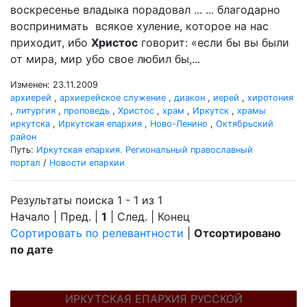
воскресенье владыка порадовал ... ... благодарно
воспринимать всякое хуление, которое на нас
приходит, ибо
Христос
говорит: «если бы вы были
от мира, мир убо свое любил бы,...
Изменен: 23.11.2009
архиерей
,
архиерейское служение
,
диакон
,
иерей
,
хиротония
,
литургия
,
проповедь
,
Христос
,
храм
,
Иркутск
,
храмы
иркутска
,
Иркутская епархия
,
Ново-Ленино
,
Октябрьский
район
Путь:
Иркутская епархия. Региональный православный
портал
/
Новости епархии
Результаты поиска 1 - 1 из 1
Начало | Пред. |
1
| След. | Конец
Сортировать по релевантности
|
Отсортировано
по дате
ИРКУТСКАЯ ЕПАРХИЯ РУССКОЙ