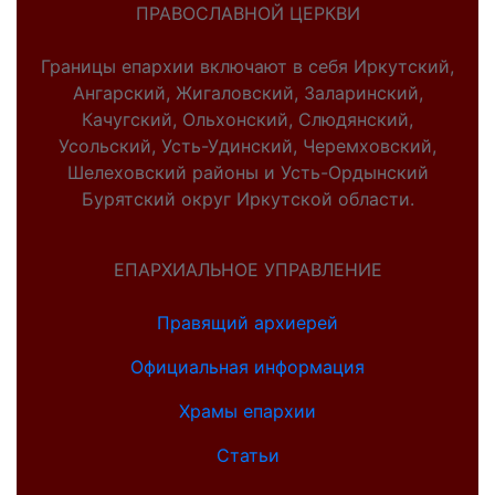
ПРАВОСЛАВНОЙ ЦЕРКВИ
Границы епархии включают в себя Иркутский,
Ангарский, Жигаловский, Заларинский,
Качугский, Ольхонский, Слюдянский,
Усольский, Усть-Удинский, Черемховский,
Шелеховский районы и Усть-Ордынский
Бурятский округ Иркутской области.
ЕПАРХИАЛЬНОЕ УПРАВЛЕНИЕ
Правящий архиерей
Официальная информация
Храмы епархии
Статьи