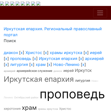
Иркутская епархия. Региональный православный
портал
Поиск
диакон
[
x
]
Христос
[
x
]
храмы иркутска
[
x
]
иерей
[
x
]
проповедь
[
x
]
Иркутская епархия
[
x
]
архиерей
[
x
]
литургия
[
x
]
храм
[
x
]
Ново-Ленино
[
x
]
Иркутск
иерей
архиерейское служение
архиерей
диакон
Иркутская епархия
литургия
Ново-
проповедь
Ленино
Октябрьский район
храм
хиротония
Христос
храмы иркутска