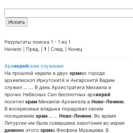
Результаты поиска 1 - 1 из 1
Начало | Пред. |
1
| След. | Конец
Арх
иерей
ские служения
На прошлой недели в двух
храм
ах города
архиепископ Иркутскитй и Ангарскитй Вадим
служил ... .... В день Архистратига Михаила и
прочих Небесных Сил бесплотных арх
иерей
посетил
храм
Михаила-Архангела в
Ново-Ленино
.
В воскресенье владыка порадовал своим
посещением
храм
... ...
Ново-Ленино
. Во время
Литургии им была совершена хиротония во иереи
диакон
а этого
храм
а Феофана Мурашева. В