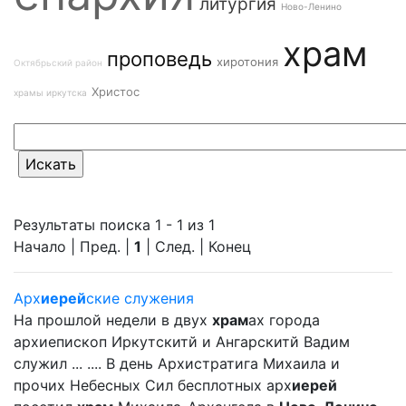
литургия
Ново-Ленино
храм
проповедь
хиротония
Октябрьский район
Христос
храмы иркутска
Результаты поиска 1 - 1 из 1
Начало | Пред. |
1
| След. | Конец
Арх
иерей
ские служения
На прошлой недели в двух
храм
ах города
архиепископ Иркутскитй и Ангарскитй Вадим
служил ... .... В день Архистратига Михаила и
прочих Небесных Сил бесплотных арх
иерей