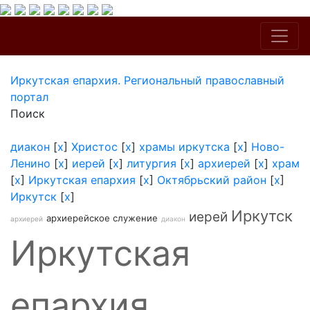
Иркутская епархия. Региональный православный
портал
Поиск
диакон
[
x
]
Христос
[
x
]
храмы иркутска
[
x
]
Ново-
Ленино
[
x
]
иерей
[
x
]
литургия
[
x
]
архиерей
[
x
]
храм
[
x
]
Иркутская епархия
[
x
]
Октябрьский район
[
x
]
Иркутск
[
x
]
Иркутск
иерей
архиерейское служение
архиерей
диакон
Иркутская
епархия