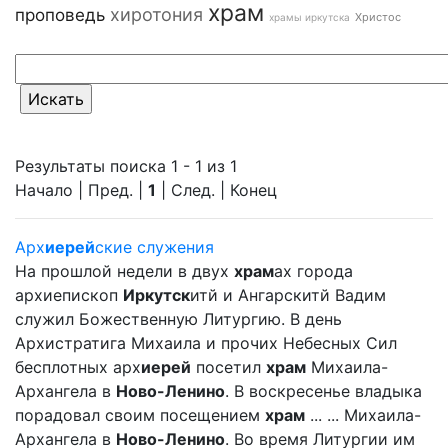
храм
хиротония
проповедь
Христос
храмы иркутска
Результаты поиска 1 - 1 из 1
Начало | Пред. |
1
| След. | Конец
Арх
иерей
ские служения
На прошлой недели в двух
храм
ах города
архиепископ
Иркутск
итй и Ангарскитй Вадим
служил Божественную Литургию. В день
Архистратига Михаила и прочих Небесных Сил
бесплотных арх
иерей
посетил
храм
Михаила-
Архангела в
Ново-Ленино
. В воскресенье владыка
порадовал своим посещением
храм
... ... Михаила-
Архангела в
Ново-Ленино
. Во время Литургии им