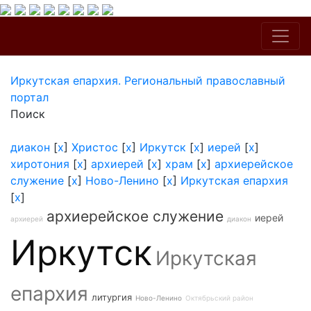
Иркутская епархия. Региональный православный
портал
Поиск
диакон
[
x
]
Христос
[
x
]
Иркутск
[
x
]
иерей
[
x
]
хиротония
[
x
]
архиерей
[
x
]
храм
[
x
]
архиерейское
служение
[
x
]
Ново-Ленино
[
x
]
Иркутская епархия
[
x
]
архиерейское служение
иерей
архиерей
диакон
Иркутск
Иркутская
епархия
литургия
Ново-Ленино
Октябрьский район