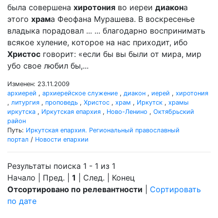
была совершена
хиротония
во иереи
диакон
а
этого
храм
а Феофана Мурашева. В воскресенье
владыка порадовал ... ... благодарно воспринимать
всякое хуление, которое на нас приходит, ибо
Христос
говорит: «если бы вы были от мира, мир
убо свое любил бы,...
Изменен: 23.11.2009
архиерей
,
архиерейское служение
,
диакон
,
иерей
,
хиротония
,
литургия
,
проповедь
,
Христос
,
храм
,
Иркутск
,
храмы
иркутска
,
Иркутская епархия
,
Ново-Ленино
,
Октябрьский
район
Путь:
Иркутская епархия. Региональный православный
портал
/
Новости епархии
Результаты поиска 1 - 1 из 1
Начало | Пред. |
1
| След. | Конец
Отсортировано по релевантности
|
Сортировать
по дате