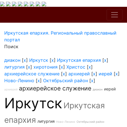
Иркутская епархия. Региональный православный
портал
Поиск
диакон
[
x
]
Иркутск
[
x
]
Иркутская епархия
[
x
]
литургия
[
x
]
хиротония
[
x
]
Христос
[
x
]
архиерейское служение
[
x
]
архиерей
[
x
]
иерей
[
x
]
Ново-Ленино
[
x
]
Октябрьский район
[
x
]
архиерейское служение
иерей
архиерей
диакон
Иркутск
Иркутская
епархия
литургия
Ново-Ленино
Октябрьский район