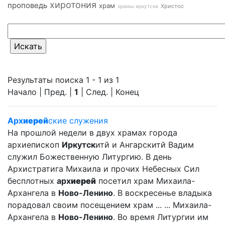
хиротония
проповедь
храм
Христос
храмы иркутска
Результаты поиска 1 - 1 из 1
Начало | Пред. |
1
| След. | Конец
Арх
иерей
ские служения
На прошлой недели в двух храмах города
архиепископ
Иркутск
итй и Ангарскитй Вадим
служил Божественную Литургию. В день
Архистратига Михаила и прочих Небесных Сил
бесплотных
арх
иерей
посетил храм Михаила-
Архангела в
Ново-Ленино
. В воскресенье владыка
порадовал своим посещением храм ... ... Михаила-
Архангела в
Ново-Ленино
. Во время Литургии им