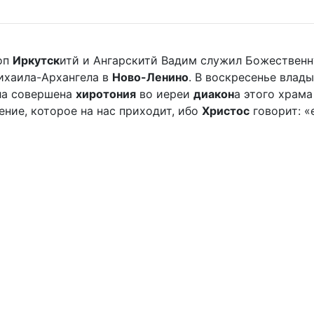
оп
Иркутск
итй и Ангарскитй Вадим служил Божественн
ихаила-Архангела в
Ново-Ленино
. В воскресенье влады
ыла совершена
хиротония
во иереи
диакон
а этого храм
ление, которое на нас приходит, ибо
Христос
говорит: «