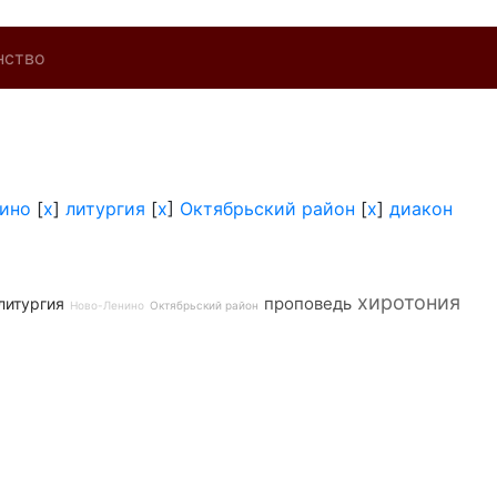
нство
ино
[
x
]
литургия
[
x
]
Октябрьский район
[
x
]
диакон
хиротония
проповедь
литургия
Ново-Ленино
Октябрьский район