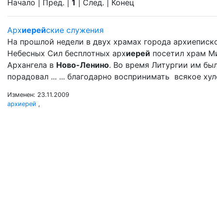
Начало | Пред. |
1
| След. | Конец
Арх
иерей
ские служения
На прошлой недели в двух храмах города архиеписк
Небесных Сил бесплотных арх
иерей
посетил храм М
Архангела в
Ново-Ленино
. Во время Литургии им б
порадовал ... ... благодарно воспринимать всякое ху
Изменен: 23.11.2009
архиерей
,