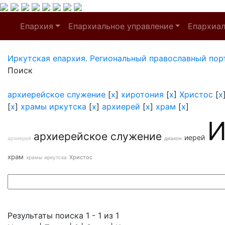
Епархия
Епархиальное управление
Епархиа
Иркутская епархия. Региональный православный пор
Поиск
архиерейское служение
[
x
]
хиротония
[
x
]
Христос
[
x
[
x
]
храмы иркутска
[
x
]
архиерей
[
x
]
храм
[
x
]
И
архиерейское служение
иерей
архиерей
диакон
храм
Христос
храмы иркутска
Результаты поиска 1 - 1 из 1