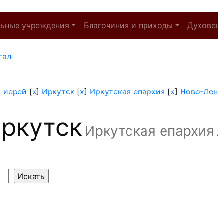
льные учреждения
Благочиния и приходы
Духове
тал
]
иерей
[
x
]
Иркутск
[
x
]
Иркутская епархия
[
x
]
Ново-Лен
ркутск
Иркутская епархия