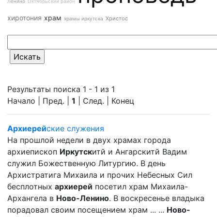
Ленино
Октябрьский район
хиротония
храм
Христос
храмы иркутска
Результаты поиска 1 - 1 из 1
Начало | Пред. |
1
| След. | Конец
Архиерей
ские служения
На прошлой недели в двух храмах города
архиепископ
Иркутск
итй и Ангарскитй Вадим
служил Божественную Литургию. В день
Архистратига Михаила и прочих Небесных Сил
бесплотных
архиерей
посетил храм Михаила-
Архангела в
Ново-Ленино
. В воскресенье владыка
порадовал своим посещением храм ... ...
Ново-