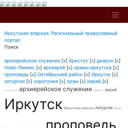
Иркутская епархия. Региональный православный
портал
Поиск
архиерейское служение
[
x
]
Христос
[
x
]
диакон
[
x
]
Ново-Ленино
[
x
]
архиерей
[
x
]
храмы иркутска
[
x
]
проповедь
[
x
]
Октябрьский район
[
x
]
Иркутск
[
x
]
литургия
[
x
]
хиротония
[
x
]
храм
[
x
]
иерей
[
x
]
архиерейское служение
иерей
архиерей
диакон
Иркутск
литургия
Иркутская епархия
Ново-
проповедь