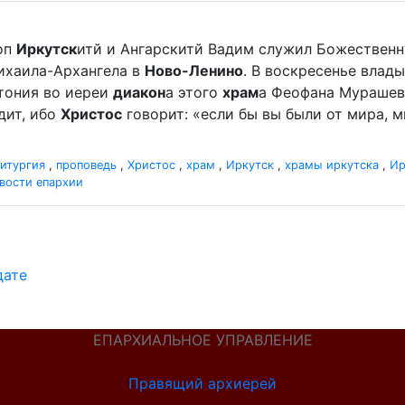
оп
Иркутск
итй и Ангарскитй Вадим служил Божественн
хаила-Архангела в
Ново-Ленино
. В воскресенье вла
отония во иереи
диакон
а этого
храм
а Феофана Мурашева.
дит, ибо
Христос
говорит: «если бы вы были от мира, ми
итургия
,
проповедь
,
Христос
,
храм
,
Иркутск
,
храмы иркутска
,
Ир
вости епархии
дате
ЕПАРХИАЛЬНОЕ УПРАВЛЕНИЕ
Правящий архиерей