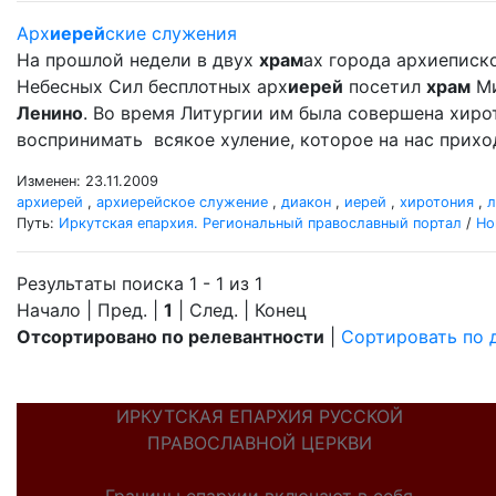
Арх
иерей
ские служения
На прошлой недели в двух
храм
ах города архиеписк
Небесных Сил бесплотных арх
иерей
посетил
храм
Ми
Ленино
. Во время Литургии им была совершена хир
воспринимать всякое хуление, которое на нас прихо
Изменен: 23.11.2009
архиерей
,
архиерейское служение
,
диакон
,
иерей
,
хиротония
,
л
Путь:
Иркутская епархия. Региональный православный портал
/
Но
Результаты поиска 1 - 1 из 1
Начало | Пред. |
1
| След. | Конец
Отсортировано по релевантности
|
Сортировать по 
ИРКУТСКАЯ ЕПАРХИЯ РУССКОЙ
ПРАВОСЛАВНОЙ ЦЕРКВИ