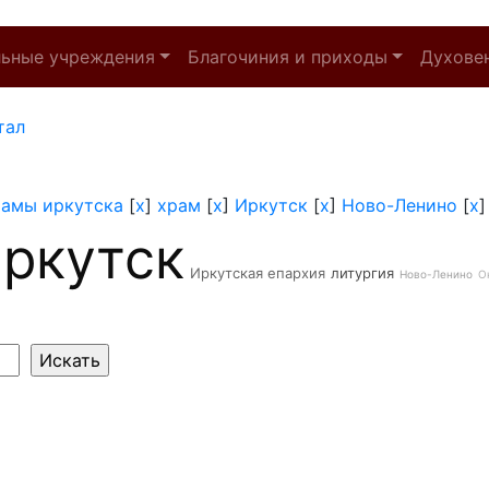
льные учреждения
Благочиния и приходы
Духове
тал
рамы иркутска
[
x
]
храм
[
x
]
Иркутск
[
x
]
Ново-Ленино
[
x
ркутск
Иркутская епархия
литургия
Ново-Ленино
О