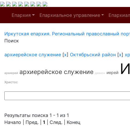
Епархия
Епархиальное управление
Епархиа
Иркутская епархия. Региональный православный пор
Поиск
архиерейское служение
[
x
]
Октябрьский район
[
x
]
х
И
архиерейское служение
иерей
архиерей
диакон
Христос
Результаты поиска 1 - 1 из 1
Начало | Пред. |
1
| След. | Конец