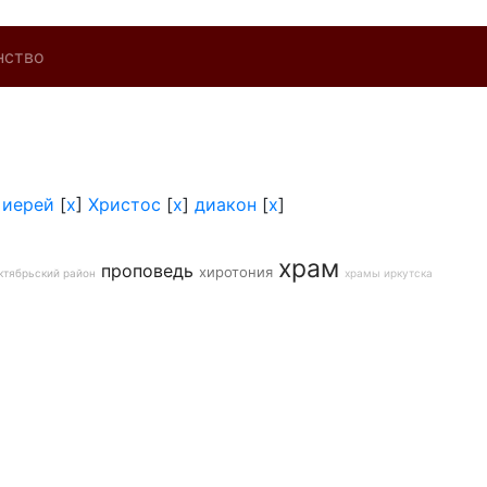
нство
]
иерей
[
x
]
Христос
[
x
]
диакон
[
x
]
храм
проповедь
хиротония
ктябрьский район
храмы иркутска