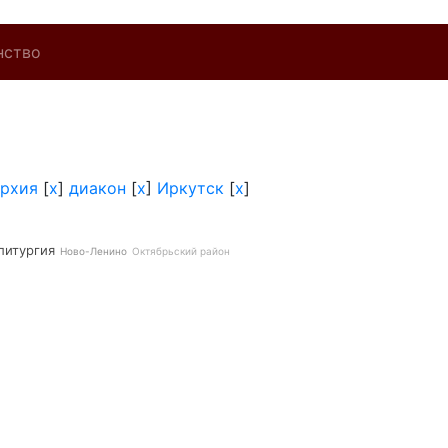
нство
архия
[
x
]
диакон
[
x
]
Иркутск
[
x
]
литургия
Ново-Ленино
Октябрьский район