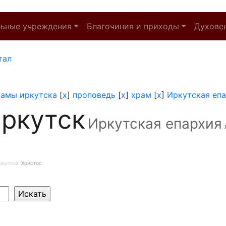
льные учреждения
Благочиния и приходы
Духове
тал
рамы иркутска
[
x
]
проповедь
[
x
]
храм
[
x
]
Иркутская еп
ркутск
Иркутская епархия
ркутска
Христос