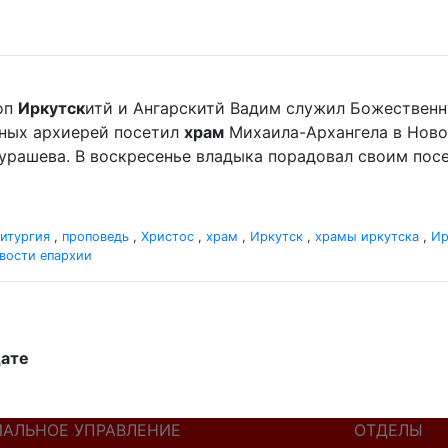
оп
Иркутск
итй и Ангарскитй Вадим служил Божественн
отных архиерей посетил
храм
Михаила-Архангела в Ново
урашева. В воскресенье владыка порадовал своим по
итургия
,
проповедь
,
Христос
,
храм
,
Иркутск
,
храмы иркутска
,
Ир
вости епархии
дате
ИАЛЬНОЕ УПРАВЛЕНИЕ
ОТДЕЛЫ