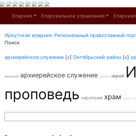
Епархия
Епархиальное управление
Епархиа
Иркутская епархия. Региональный православный пор
Поиск
архиерейское служение
[
x
]
Октябрьский район
[
x
]
х
И
архиерейское служение
иерей
архиерей
диакон
проповедь
храм
хиротония
храмы и