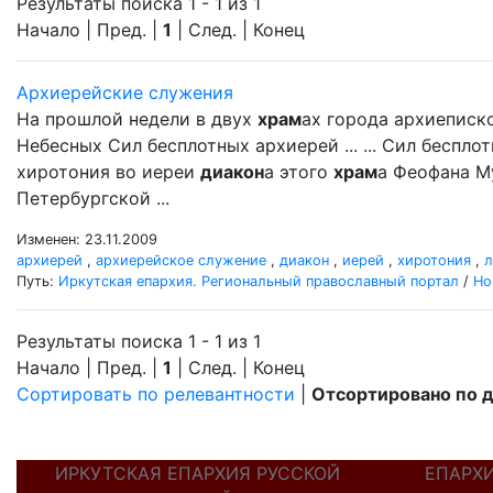
Результаты поиска 1 - 1 из 1
Начало | Пред. |
1
| След. | Конец
Архиерейские служения
На прошлой недели в двух
храм
ах города архиеписк
Небесных Сил бесплотных архиерей ... ... Сил беспл
хиротония во иереи
диакон
а этого
храм
а Феофана М
Петербургской ...
Изменен: 23.11.2009
архиерей
,
архиерейское служение
,
диакон
,
иерей
,
хиротония
,
л
Путь:
Иркутская епархия. Региональный православный портал
/
Но
Результаты поиска 1 - 1 из 1
Начало | Пред. |
1
| След. | Конец
Сортировать по релевантности
|
Отсортировано по 
ИРКУТСКАЯ ЕПАРХИЯ РУССКОЙ
ЕПАРХ