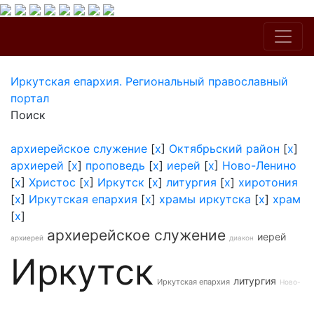
Иркутская епархия. Региональный православный
портал
Поиск
архиерейское служение
[
x
]
Октябрьский район
[
x
]
архиерей
[
x
]
проповедь
[
x
]
иерей
[
x
]
Ново-Ленино
[
x
]
Христос
[
x
]
Иркутск
[
x
]
литургия
[
x
]
хиротония
[
x
]
Иркутская епархия
[
x
]
храмы иркутска
[
x
]
храм
[
x
]
архиерейское служение
иерей
архиерей
диакон
Иркутск
литургия
Иркутская епархия
Ново-