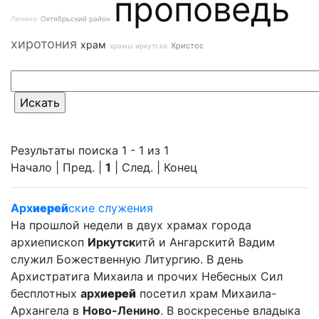
проповедь
Ленино
Октябрьский район
хиротония
храм
Христос
храмы иркутска
Результаты поиска 1 - 1 из 1
Начало | Пред. |
1
| След. | Конец
Арх
иерей
ские служения
На прошлой недели в двух храмах города
архиепископ
Иркутск
итй и Ангарскитй Вадим
служил Божественную Литургию. В день
Архистратига Михаила и прочих Небесных Сил
бесплотных
арх
иерей
посетил храм Михаила-
Архангела в
Ново-Ленино
. В воскресенье владыка