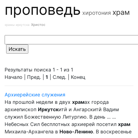
проповедь
храм
хиротония
Христос
храмы иркутска
Результаты поиска 1 - 1 из 1
Начало | Пред. |
1
| След. | Конец
Архиерейские служения
На прошлой недели в двух
храм
ах города
архиепископ
Иркутск
итй и Ангарскитй Вадим
служил Божественную Литургию. В день ... ...
Небесных Сил бесплотных архиерей посетил
храм
Михаила-Архангела в
Ново-Ленино
. В воскресенье