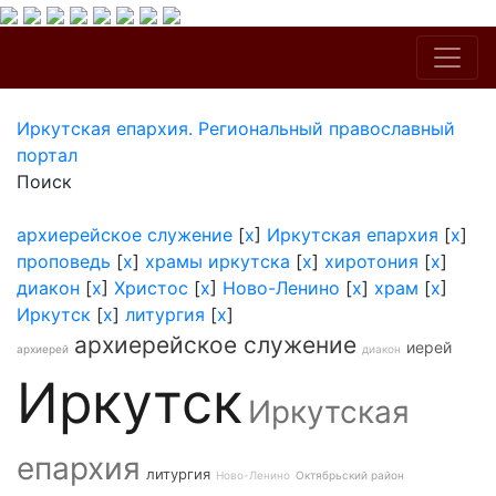
Иркутская епархия. Региональный православный
портал
Поиск
архиерейское служение
[
x
]
Иркутская епархия
[
x
]
проповедь
[
x
]
храмы иркутска
[
x
]
хиротония
[
x
]
диакон
[
x
]
Христос
[
x
]
Ново-Ленино
[
x
]
храм
[
x
]
Иркутск
[
x
]
литургия
[
x
]
архиерейское служение
иерей
архиерей
диакон
Иркутск
Иркутская
епархия
литургия
Ново-Ленино
Октябрьский район