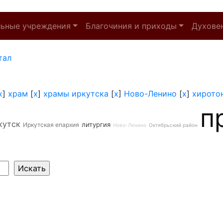
льные учреждения
Благочиния и приходы
Духове
тал
x
]
храм
[
x
]
храмы иркутска
[
x
]
Ново-Ленино
[
x
]
хирото
п
кутск
литургия
Иркутская епархия
Ново-Ленино
Октябрьский район