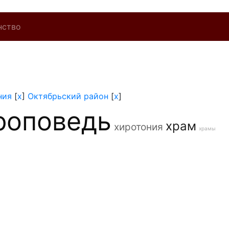
нство
ния
[
x
]
Октябрьский район
[
x
]
роповедь
храм
хиротония
храмы