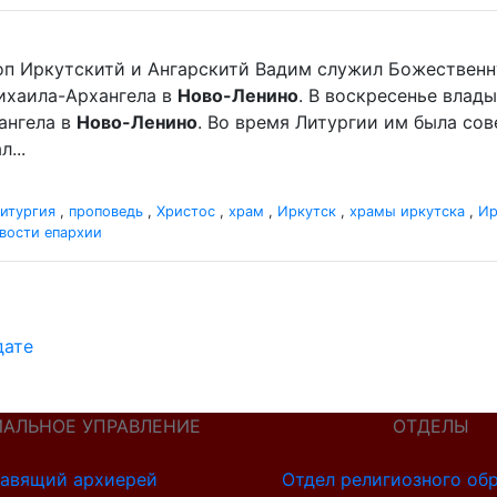
оп Иркутскитй и Ангарскитй Вадим служил Божественн
хаила-Архангела в
Ново-Ленино
. В воскресенье вла
ангела в
Ново-Ленино
. Во время Литургии им была со
...
итургия
,
проповедь
,
Христос
,
храм
,
Иркутск
,
храмы иркутска
,
Ир
вости епархии
дате
ИАЛЬНОЕ УПРАВЛЕНИЕ
ОТДЕЛЫ
авящий архиерей
Отдел религиозного об