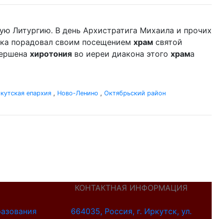
ую Литургию. В день Архистратига Михаила и прочих
дыка порадовал своим посещением
храм
святой
вершена
хиротония
во иереи диакона этого
храм
а
кутская епархия
,
Ново-Ленино
,
Октябрьский район
КОНТАКТНАЯ ИНФОРМАЦИЯ
разования
664035, Россия, г. Иркутск, ул.