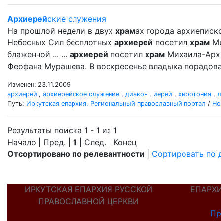
Архиерей
ские служения
На прошлой недели в двух
храм
ах города архиеписк
Небесных Сил бесплотных
архиерей
посетил
храм
Ми
блаженной ... ...
архиерей
посетил
храм
Михаила-Арх
Феофана Мурашева. В воскресенье владыка порадовал
Изменен: 23.11.2009
архиерей
,
архиерейское служение
,
диакон
,
иерей
,
хиротония
,
л
Путь:
Иркутская епархия. Региональный православный портал
/
Но
Результаты поиска 1 - 1 из 1
Начало | Пред. |
1
| След. | Конец
Отсортировано по релевантности
|
Сортировать по 
ИРКУТСКАЯ ЕПАРХИЯ РУССКОЙ
ЕПАРХ
ПРАВОСЛАВНОЙ ЦЕРКВИ
Пр