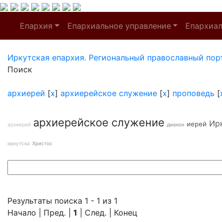
Епархия
Епархиальное управление
Епархиа
Иркутская епархия. Региональный православный пор
Поиск
архиерей
[
x
]
архиерейское служение
[
x
]
проповедь
[
архиерейское служение
Ир
иерей
архиерей
диакон
иркутска
Христос
Результаты поиска 1 - 1 из 1
Начало | Пред. |
1
| След. | Конец