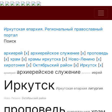
Иркутская епархия. Региональный православный
портал
Поиск
архиерей
[
x
]
архиерейское служение
[
x
]
проповедь
[
x
]
храм
[
x
]
храмы иркутска
[
x
]
Ново-Ленино
[
x
]
хиротония
[
x
]
Октябрьский район
[
x
]
Иркутск
[
x
]
архиерейское служение
иерей
архиерей
диакон
Иркутск
Иркутская епархия
литургия
Ново-Ленино
Октябрьский район
проповедь
храм
хиротония