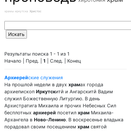
храмы иркутска
Христос
Результаты поиска 1 - 1 из 1
Начало | Пред. |
1
| След. | Конец
Архиерей
ские служения
На прошлой недели в двух
храм
ах города
архиепископ
Иркутск
итй и Ангарскитй Вадим
служил Божественную Литургию. В день
Архистратига Михаила и прочих Небесных Сил
бесплотных
архиерей
посетил
храм
Михаила-
Архангела в
Ново-Ленино
. В воскресенье владыка
порадовал своим посещением
храм
святой