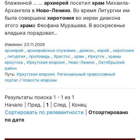
блаженной ... ...
архиерей
посетил
храм
Михаила-
Архангела в
Ново-Ленино
. Во время Литургии им
была совершена
хиротония
во иереи диакона
этого
храм
а Феофана Мурашева. В воскресенье
владыка порадовал...
Изменен: 23.11.2009
архиерей
,
архиерейское служение
,
диакон
,
иерей
,
хиротония
,
литургия
,
проповедь
,
Христос
,
храм
,
Иркутск
,
храмы
иркутска
,
Иркутская епархия
,
Ново-Ленино
,
Октябрьский
район
Путь:
Иркутская епархия. Региональный православный
портал
/
Новости епархии
Результаты поиска 1 - 1 из 1
Начало | Пред. |
1
| След. | Конец
Сортировать по релевантности
|
Отсортировано
по дате