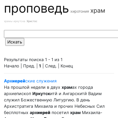
проповедь
храм
хиротония
храмы иркутска
Христос
Результаты поиска 1 - 1 из 1
Начало | Пред. |
1
| След. | Конец
Арх
иерей
ские служения
На прошлой недели в двух
храм
ах города
архиепископ
Иркутск
итй и Ангарскитй Вадим
служил Божественную Литургию. В день
Архистратига Михаила и прочих Небесных Сил
бесплотных
арх
иерей
посетил
храм
Михаила-