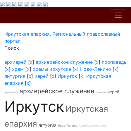
Иркутская епархия. Региональный православный
портал
Поиск
архиерей
[
x
]
архиерейское служение
[
x
]
проповедь
[
x
]
храм
[
x
]
храмы иркутска
[
x
]
Ново-Ленино
[
x
]
литургия
[
x
]
иерей
[
x
]
Иркутск
[
x
]
Иркутская
епархия
[
x
]
архиерейское служение
иерей
архиерей
диакон
Иркутск
Иркутская
епархия
литургия
Ново-Ленино
Октябрьский район