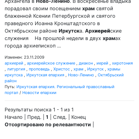
Архангела в
Ново-Ленино
. В воскресенье владыка
порадовал своим посещением
храм
святой
блаженной Ксении Петербургской и святого
праведного Иоанна Кронштадтского в
Октябрьском районе
Иркутск
а.
Арх
иерей
ские
служения На прошлой недели в двух
храм
ах
города архиепископ ...
Изменен: 23.11.2009
архиерей
,
архиерейское служение
,
диакон
,
иерей
,
хиротония
,
литургия
,
проповедь
,
Христос
,
храм
,
Иркутск
,
храмы
иркутска
,
Иркутская епархия
,
Ново-Ленино
,
Октябрьский
район
Путь:
Иркутская епархия. Региональный православный
портал
/
Новости епархии
Результаты поиска 1 - 1 из 1
Начало | Пред. |
1
| След. | Конец
Отсортировано по релевантности
|