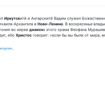
оп
Иркутск
итй и Ангарскитй Вадим служил Божественн
ихаила-Архангела в
Ново-Ленино
. В воскресенье влады
отония во иереи
диакон
а этого храма Феофана Мурашева.
дит, ибо
Христос
говорит: «если бы вы были от мира, ми
итургия
,