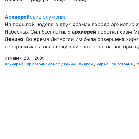
Арх
иерей
ские служения
На прошлой недели в двух храмах города архиеписк
Небесных Сил бесплотных
арх
иерей
посетил храм М
Ленино
. Во время Литургии им была совершена хир
воспринимать всякое хуление, которое на нас прихо
Изменен: 23.11.2009
архиерей
,
архиерейское служение
,
диакон
,
иерей
,
хиротония
,
л