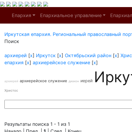
Епархия
Епархиальное управление
Епархиа
Иркутская епархия. Региональный православный пор
Поиск
архиерей
[
x
]
Иркутск
[
x
]
Октябрьский район
[
x
]
Хрис
епархия
[
x
]
архиерейское служение
[
x
]
Ирку
иерей
архиерейское служение
архиерей
диакон
Христос
Результаты поиска 1 - 1 из 1
Начало | Пред. |
1
| След. | Конец