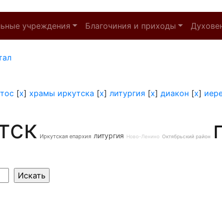
льные учреждения
Благочиния и приходы
Духове
тал
тос
[
x
]
храмы иркутска
[
x
]
литургия
[
x
]
диакон
[
x
]
иер
тск
литургия
Иркутская епархия
Ново-Ленино
Октябрьский район