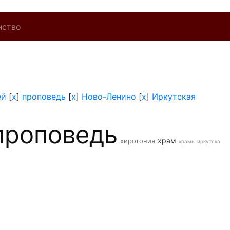
нство
ей
[
x
]
проповедь
[
x
]
Ново-Ленино
[
x
]
Иркутская
проповедь
храм
хиротония
храмы иркутска