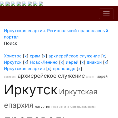
Иркутская епархия. Региональный православный
портал
Поиск
Христос
[
x
]
храм
[
x
]
архиерейское служение
[
x
]
Иркутск
[
x
]
Ново-Ленино
[
x
]
иерей
[
x
]
диакон
[
x
]
Иркутская епархия
[
x
]
проповедь
[
x
]
архиерейское служение
иерей
архиерей
диакон
Иркутск
Иркутская
епархия
литургия
Ново-Ленино
Октябрьский район