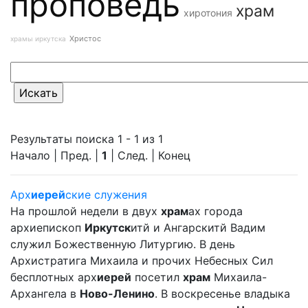
проповедь
храм
хиротония
Христос
храмы иркутска
Результаты поиска 1 - 1 из 1
Начало | Пред. |
1
| След. | Конец
Арх
иерей
ские служения
На прошлой недели в двух
храм
ах города
архиепископ
Иркутск
итй и Ангарскитй Вадим
служил Божественную Литургию. В день
Архистратига Михаила и прочих Небесных Сил
бесплотных арх
иерей
посетил
храм
Михаила-
Архангела в
Ново-Ленино
. В воскресенье владыка