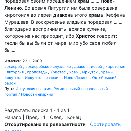
порадовал своим посещением
храм
... ...
Ново-
Ленино
. Во время Литургии им была совершена
хиротония во иереи
диакон
а этого
храм
а Феофана
Мурашева. В воскресенье владыка порадовал ... ...
благодарно воспринимать всякое хуление,
которое на нас приходит, ибо
Христос
говорит:
«если бы вы были от мира, мир убо свое любил
бы,...
Изменен: 23.11.2009
архиерей
,
архиерейское служение
,
диакон
,
иерей
,
хиротония
,
литургия
,
проповедь
,
Христос
,
храм
,
Иркутск
,
храмы
иркутска
,
Иркутская епархия
,
Ново-Ленино
,
Октябрьский
район
Путь:
Иркутская епархия. Региональный православный
портал
/
Новости епархии
Результаты поиска 1 - 1 из 1
Начало | Пред. |
1
| След. | Конец
Отсортировано по релевантности
|
Сортировать