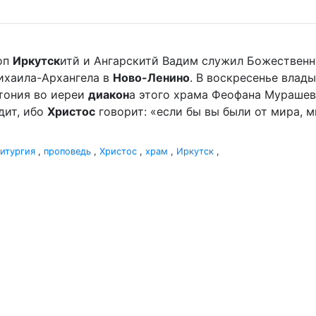
оп
Иркутск
итй и Ангарскитй Вадим служил Божественн
ихаила-Архангела в
Ново-Ленино
. В воскресенье влады
отония во иереи
диакон
а этого храма Феофана Мурашева.
дит, ибо
Христос
говорит: «если бы вы были от мира, ми
итургия
,
проповедь
,
Христос
,
храм
,
Иркутск
,