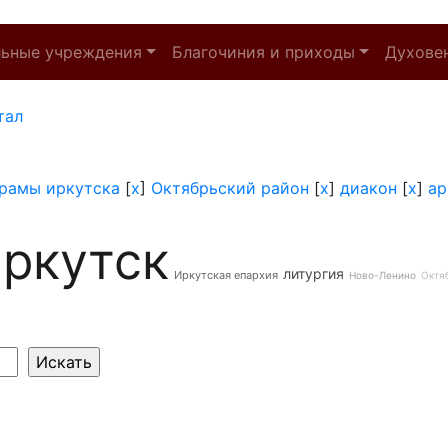
льные учреждения
Благочиния и приходы
Духове
тал
рамы иркутска
[
x
]
Октябрьский район
[
x
]
диакон
[
x
]
ар
ркутск
литургия
Иркутская епархия
Ново-Ленино
Октя