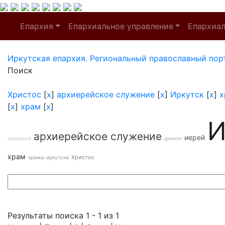
Епархия
Епархиальное управление
Епархиа
Иркутская епархия. Региональный православный пор
Поиск
Христос
[
x
]
архиерейское служение
[
x
]
Иркутск
[
x
]
х
[
x
]
храм
[
x
]
И
архиерейское служение
иерей
архиерей
диакон
храм
Христос
храмы иркутска
Результаты поиска 1 - 1 из 1