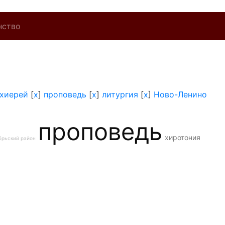
нство
хиерей
[
x
]
проповедь
[
x
]
литургия
[
x
]
Ново-Ленино
проповедь
хиротония
брьский район