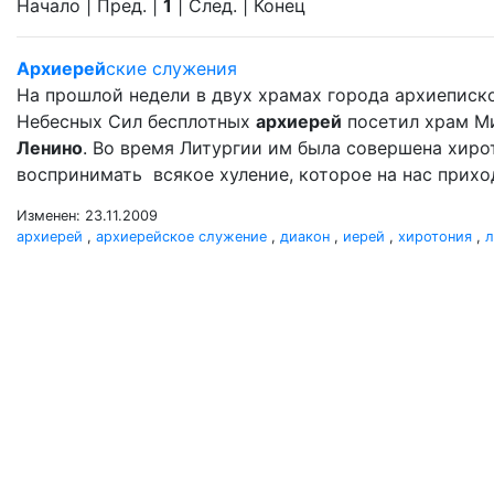
Начало | Пред. |
1
| След. | Конец
Архиерей
ские служения
На прошлой недели в двух храмах города архиеписк
Небесных Сил бесплотных
архиерей
посетил храм М
Ленино
. Во время Литургии им была совершена хир
воспринимать всякое хуление, которое на нас прихо
Изменен: 23.11.2009
архиерей
,
архиерейское служение
,
диакон
,
иерей
,
хиротония
,
л