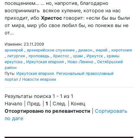
посещением... ... но, напротив, благодарно
воспринимать всякое хуление, которое на нас
приходит, ибо
Христос
говорит: «если бы вы были
от мира, мир убо свое любил бы, но понеже вы не
от...
Изменен: 23.11.2009
архиерей
,
архиерейское служение
,
диакон
,
иерей
,
хиротония
,
литургия
,
проповедь
,
Христос
,
храм
,
Иркутск
,
храмы
иркутска
,
Иркутская епархия
,
Ново-Ленино
,
Октябрьский
район
Путь:
Иркутская епархия. Региональный православный
портал
/
Новости епархии
Результаты поиска 1 - 1 из 1
Начало | Пред. |
1
| След. | Конец
Отсортировано по релевантности
|
Сортировать
по дате