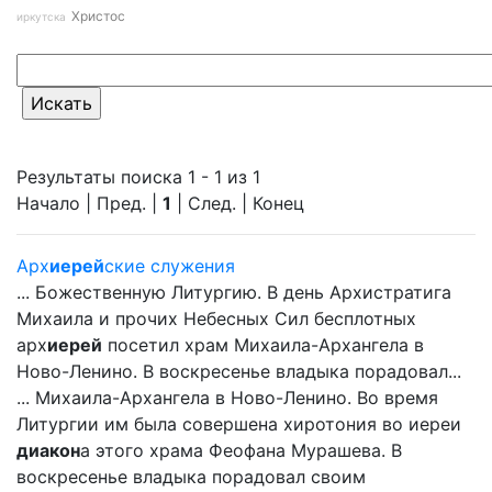
Христос
иркутска
Результаты поиска 1 - 1 из 1
Начало | Пред. |
1
| След. | Конец
Арх
иерей
ские служения
... Божественную Литургию. В день Архистратига
Михаила и прочих Небесных Сил бесплотных
арх
иерей
посетил храм Михаила-Архангела в
Ново-Ленино. В воскресенье владыка порадовал...
... Михаила-Архангела в Ново-Ленино. Во время
Литургии им была совершена хиротония во иереи
диакон
а этого храма Феофана Мурашева. В
воскресенье владыка порадовал своим