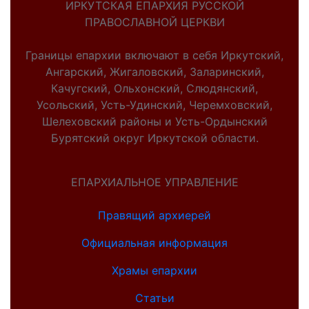
ИРКУТСКАЯ ЕПАРХИЯ РУССКОЙ
ПРАВОСЛАВНОЙ ЦЕРКВИ
Границы епархии включают в себя Иркутский,
Ангарский, Жигаловский, Заларинский,
Качугский, Ольхонский, Слюдянский,
Усольский, Усть-Удинский, Черемховский,
Шелеховский районы и Усть-Ордынский
Бурятский округ Иркутской области.
ЕПАРХИАЛЬНОЕ УПРАВЛЕНИЕ
Правящий архиерей
Официальная информация
Храмы епархии
Статьи