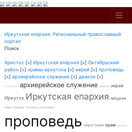
Иркутская епархия. Региональный православный
портал
Поиск
Христос
[
x
]
Иркутская епархия
[
x
]
Октябрьский
район
[
x
]
храмы иркутска
[
x
]
иерей
[
x
]
проповедь
[
x
]
архиерейское служение
[
x
]
диакон
[
x
]
архиерейское служение
иерей
архиерей
диакон
Иркутская епархия
Иркутск
литургия
Ново-Ленино
Октябрьский район
проповедь
храм
хиротония
храмы