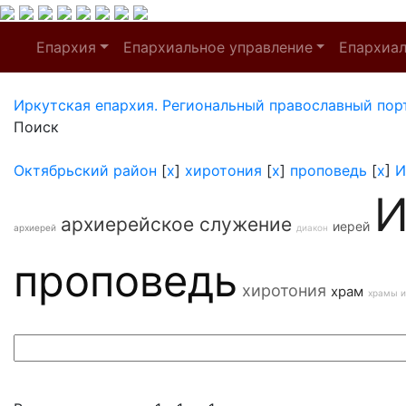
Епархия
Епархиальное управление
Епархиа
Иркутская епархия. Региональный православный пор
Поиск
Октябрьский район
[
x
]
хиротония
[
x
]
проповедь
[
x
]
И
И
архиерейское служение
иерей
архиерей
диакон
проповедь
хиротония
храм
храмы и