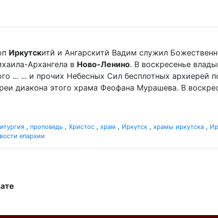
оп
Иркутск
итй и Ангарскитй Вадим служил Божественн
ихаила-Архангела в
Ново-Ленино
. В воскресенье влад
го ... ... и прочих Небесных Сил бесплотных архиерей
реи диакона этого храма Феофана Мурашева. В воскре
итургия
,
проповедь
,
Христос
,
храм
,
Иркутск
,
храмы иркутска
,
Ир
вости епархии
дате