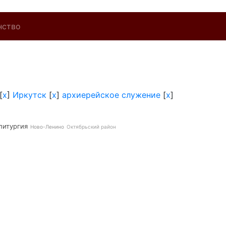
нство
[
x
]
Иркутск
[
x
]
архиерейское служение
[
x
]
литургия
Ново-Ленино
Октябрьский район