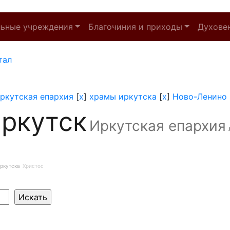
льные учреждения
Благочиния и приходы
Духове
тал
ркутская епархия
[
x
]
храмы иркутска
[
x
]
Ново-Ленино
ркутск
Иркутская епархия
ркутска
Христос