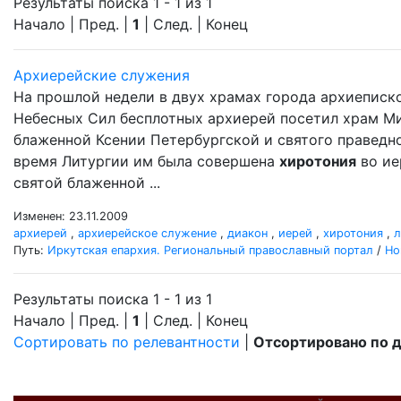
Результаты поиска 1 - 1 из 1
Начало | Пред. |
1
| След. | Конец
Архиерейские служения
На прошлой недели в двух храмах города архиеписк
Небесных Сил бесплотных архиерей посетил храм М
блаженной Ксении Петербургской и святого праведно
время Литургии им была совершена
хиротония
во ие
святой блаженной ...
Изменен: 23.11.2009
архиерей
,
архиерейское служение
,
диакон
,
иерей
,
хиротония
,
л
Путь:
Иркутская епархия. Региональный православный портал
/
Но
Результаты поиска 1 - 1 из 1
Начало | Пред. |
1
| След. | Конец
Сортировать по релевантности
|
Отсортировано по 