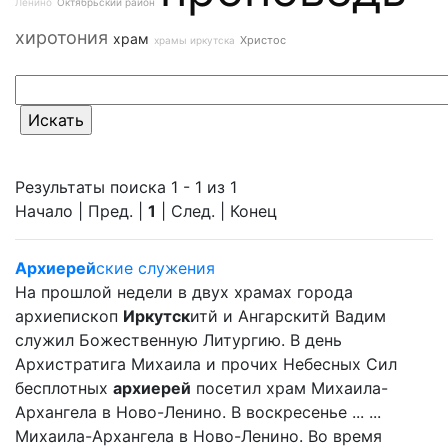
Ленино
Октябрьский район
хиротония
храм
Христос
храмы иркутска
Результаты поиска 1 - 1 из 1
Начало | Пред. |
1
| След. | Конец
Архиерей
ские служения
На прошлой недели в двух храмах города
архиепископ
Иркутск
итй и Ангарскитй Вадим
служил Божественную Литургию. В день
Архистратига Михаила и прочих Небесных Сил
бесплотных
архиерей
посетил храм Михаила-
Архангела в Ново-Ленино. В воскресенье ... ...
Михаила-Архангела в Ново-Ленино. Во время