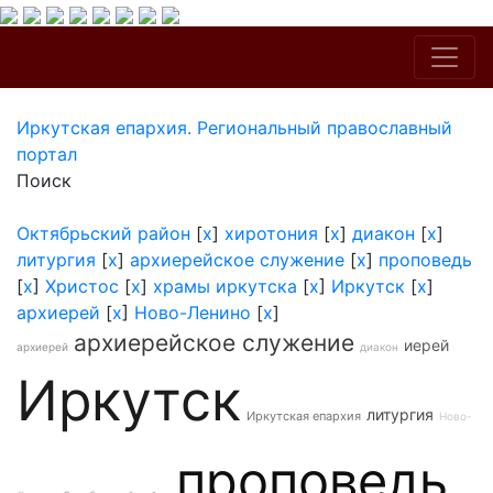
Иркутская епархия. Региональный православный
портал
Поиск
Октябрьский район
[
x
]
хиротония
[
x
]
диакон
[
x
]
литургия
[
x
]
архиерейское служение
[
x
]
проповедь
[
x
]
Христос
[
x
]
храмы иркутска
[
x
]
Иркутск
[
x
]
архиерей
[
x
]
Ново-Ленино
[
x
]
архиерейское служение
иерей
архиерей
диакон
Иркутск
литургия
Иркутская епархия
Ново-
проповедь