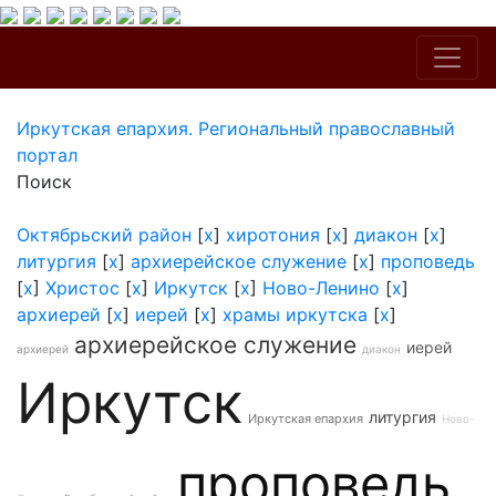
Иркутская епархия. Региональный православный
портал
Поиск
Октябрьский район
[
x
]
хиротония
[
x
]
диакон
[
x
]
литургия
[
x
]
архиерейское служение
[
x
]
проповедь
[
x
]
Христос
[
x
]
Иркутск
[
x
]
Ново-Ленино
[
x
]
архиерей
[
x
]
иерей
[
x
]
храмы иркутска
[
x
]
архиерейское служение
иерей
архиерей
диакон
Иркутск
литургия
Иркутская епархия
Ново-
проповедь