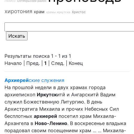
Ленино
Октябрьский район
хиротония
храм
Христос
храмы иркутска
Результаты поиска 1 - 1 из 1
Начало | Пред. |
1
| След. | Конец
Архиерей
ские служения
На прошлой недели в двух храмах города
архиепископ
Иркутск
итй и Ангарскитй Вадим
служил Божественную Литургию. В день
Архистратига Михаила и прочих Небесных Сил
бесплотных
архиерей
посетил храм Михаила-
Архангела в
Ново-Ленино
. В воскресенье владыка
порадовал своим посещением храм ... ... Михаила-