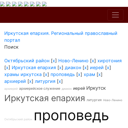
Иркутская епархия. Региональный православный
портал
Поиск
Октябрьский район
[
x
]
Ново-Ленино
[
x
]
хиротония
[
x
]
Иркутская епархия
[
x
]
диакон
[
x
]
иерей
[
x
]
храмы иркутска
[
x
]
проповедь
[
x
]
храм
[
x
]
архиерей
[
x
]
литургия
[
x
]
Иркутск
иерей
архиерейское служение
архиерей
диакон
Иркутская епархия
литургия
Ново-Ленино
проповедь
Октябрьский район