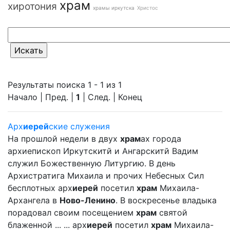
храм
хиротония
храмы иркутска
Христос
Результаты поиска 1 - 1 из 1
Начало | Пред. |
1
| След. | Конец
Арх
иерей
ские служения
На прошлой недели в двух
храм
ах города
архиепископ Иркутскитй и Ангарскитй Вадим
служил Божественную Литургию. В день
Архистратига Михаила и прочих Небесных Сил
бесплотных арх
иерей
посетил
храм
Михаила-
Архангела в
Ново-Ленино
. В воскресенье владыка
порадовал своим посещением
храм
святой
блаженной ... ... арх
иерей
посетил
храм
Михаила-