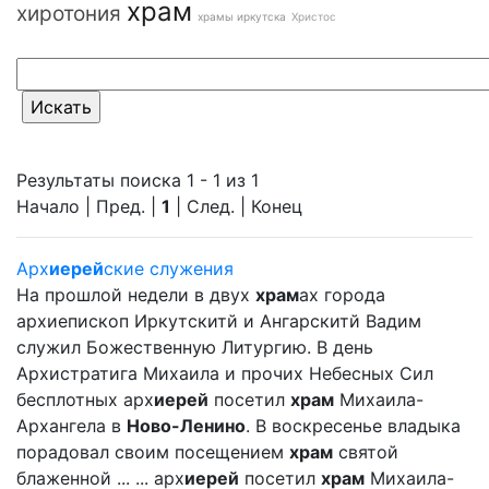
храм
хиротония
храмы иркутска
Христос
Результаты поиска 1 - 1 из 1
Начало | Пред. |
1
| След. | Конец
Арх
иерей
ские служения
На прошлой недели в двух
храм
ах города
архиепископ Иркутскитй и Ангарскитй Вадим
служил Божественную Литургию. В день
Архистратига Михаила и прочих Небесных Сил
бесплотных арх
иерей
посетил
храм
Михаила-
Архангела в
Ново-Ленино
. В воскресенье владыка
порадовал своим посещением
храм
святой
блаженной ... ... арх
иерей
посетил
храм
Михаила-