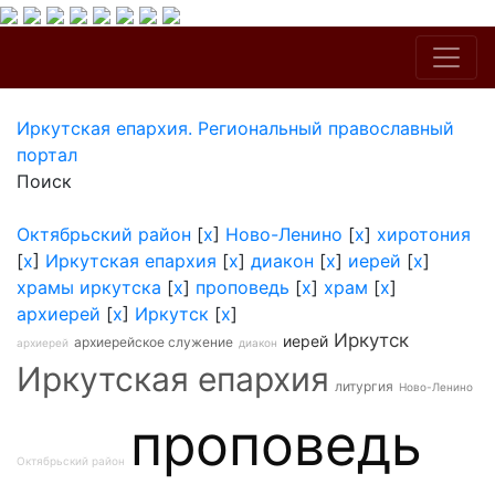
Иркутская епархия. Региональный православный
портал
Поиск
Октябрьский район
[
x
]
Ново-Ленино
[
x
]
хиротония
[
x
]
Иркутская епархия
[
x
]
диакон
[
x
]
иерей
[
x
]
храмы иркутска
[
x
]
проповедь
[
x
]
храм
[
x
]
архиерей
[
x
]
Иркутск
[
x
]
Иркутск
иерей
архиерейское служение
архиерей
диакон
Иркутская епархия
литургия
Ново-Ленино
проповедь
Октябрьский район