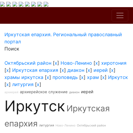
Иркутская епархия. Региональный православный
портал
Поиск
Октябрьский район
[
x
]
Ново-Ленино
[
x
]
хиротония
[
x
]
Иркутская епархия
[
x
]
диакон
[
x
]
иерей
[
x
]
храмы иркутска
[
x
]
проповедь
[
x
]
храм
[
x
]
Иркутск
[
x
]
литургия
[
x
]
иерей
архиерейское служение
архиерей
диакон
Иркутск
Иркутская
епархия
литургия
Ново-Ленино
Октябрьский район