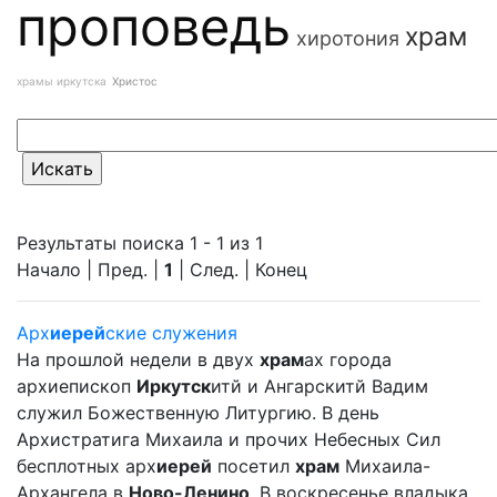
проповедь
храм
хиротония
храмы иркутска
Христос
Результаты поиска 1 - 1 из 1
Начало | Пред. |
1
| След. | Конец
Арх
иерей
ские служения
На прошлой недели в двух
храм
ах города
архиепископ
Иркутск
итй и Ангарскитй Вадим
служил Божественную Литургию. В день
Архистратига Михаила и прочих Небесных Сил
бесплотных арх
иерей
посетил
храм
Михаила-
Архангела в
Ново-Ленино
. В воскресенье владыка