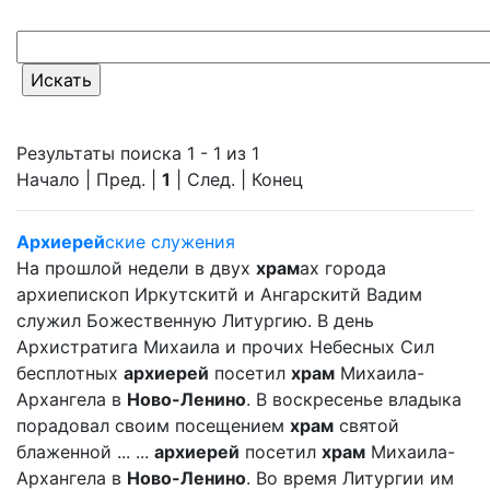
Результаты поиска 1 - 1 из 1
Начало | Пред. |
1
| След. | Конец
Архиерей
ские служения
На прошлой недели в двух
храм
ах города
архиепископ Иркутскитй и Ангарскитй Вадим
служил Божественную Литургию. В день
Архистратига Михаила и прочих Небесных Сил
бесплотных
архиерей
посетил
храм
Михаила-
Архангела в
Ново-Ленино
. В воскресенье владыка
порадовал своим посещением
храм
святой
блаженной ... ...
архиерей
посетил
храм
Михаила-
Архангела в
Ново-Ленино
. Во время Литургии им