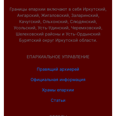
Границы епархии включают в себя Иркутский,
Ангарский, Жигаловский, Заларинский,
Качугский, Ольхонский, Слюдянский,
Усольский, Усть-Удинский, Черемховский,
Шелеховский районы и Усть-Ордынский
Бурятский округ Иркутской области.
ЕПАРХИАЛЬНОЕ УПРАВЛЕНИЕ
Правящий архиерей
Официальная информация
Храмы епархии
Статьи