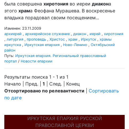
была совершена
хиротония
во иереи
диакон
а
этого
храм
а Феофана Мурашева. В воскресенье
владыка порадовал своим посещением...
Изменен: 23.11.2009
архиерей
,
архиерейское служение
,
диакон
,
иерей
,
хиротония
,
литургия
,
проповедь
,
Христос
,
храм
,
Иркутск
,
храмы
иркутска
,
Иркутская епархия
,
Ново-Ленино
,
Октябрьский
район
Путь:
Иркутская епархия. Региональный православный
портал
/
Новости епархии
Результаты поиска 1 - 1 из 1
Начало | Пред. |
1
| След. | Конец
Отсортировано по релевантности
|
Сортировать
по дате
ИРКУТСКАЯ ЕПАРХИЯ РУССКОЙ
ПРАВОСЛАВНОЙ ЦЕРКВИ