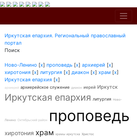
Иркутская епархия. Региональный православный
портал
Поиск
Ново-Ленино
[
x
]
проповедь
[
x
]
архиерей
[
x
]
хиротония
[
x
]
литургия
[
x
]
диакон
[
x
]
храм
[
x
]
Иркутская епархия
[
x
]
Иркутск
архиерейское служение
иерей
архиерей
диакон
Иркутская епархия
литургия
Ново-
проповедь
Ленино
Октябрьский район
храм
хиротония
храмы иркутска
Христос