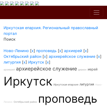
Иркутская епархия. Региональный православный
портал
Поиск
Ново-Ленино
[
x
]
проповедь
[
x
]
архиерей
[
x
]
Октябрьский район
[
x
]
архиерейское служение
[
x
]
литургия
[
x
]
Иркутск
[
x
]
архиерейское служение
иерей
архиерей
диакон
Иркутск
литургия
Иркутская епархия
Ново-
проповедь
Ленино
Октябрьский район