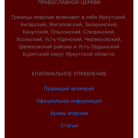
ПРАВОСЛАВНОЙ ЦЕРКВИ
Границы епархии включают в себя Иркутский,
Ангарский, Жигаловский, Заларинский,
Качугский, Ольхонский, Слюдянский,
Усольский, Усть-Удинский, Черемховский,
Шелеховский районы и Усть-Ордынский
Бурятский округ Иркутской области.
ЕПАРХИАЛЬНОЕ УПРАВЛЕНИЕ
Правящий архиерей
Официальная информация
Храмы епархии
Статьи