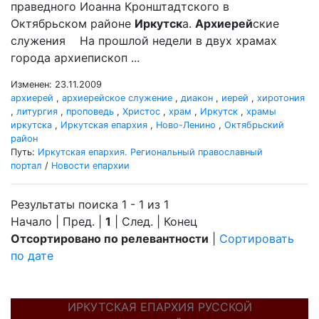
праведного Иоанна Кронштадтского в
Октябрьском районе
Иркутск
а.
Архиерей
ские
служения На прошлой недели в двух храмах
города архиепископ ...
Изменен: 23.11.2009
архиерей
,
архиерейское служение
,
диакон
,
иерей
,
хиротония
,
литургия
,
проповедь
,
Христос
,
храм
,
Иркутск
,
храмы
иркутска
,
Иркутская епархия
,
Ново-Ленино
,
Октябрьский
район
Путь:
Иркутская епархия. Региональный православный
портал
/
Новости епархии
Результаты поиска 1 - 1 из 1
Начало | Пред. |
1
| След. | Конец
Отсортировано по релевантности
|
Сортировать
по дате
ИРКУТСКАЯ ЕПАРХИЯ РУССКОЙ