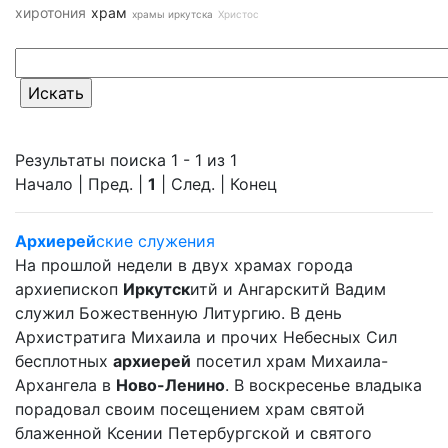
хиротония
храм
храмы иркутска
Христос
Результаты поиска 1 - 1 из 1
Начало | Пред. |
1
| След. | Конец
Архиерей
ские служения
На прошлой недели в двух храмах города
архиепископ
Иркутск
итй и Ангарскитй Вадим
служил Божественную Литургию. В день
Архистратига Михаила и прочих Небесных Сил
бесплотных
архиерей
посетил храм Михаила-
Архангела в
Ново-Ленино
. В воскресенье владыка
порадовал своим посещением храм святой
блаженной Ксении Петербургской и святого