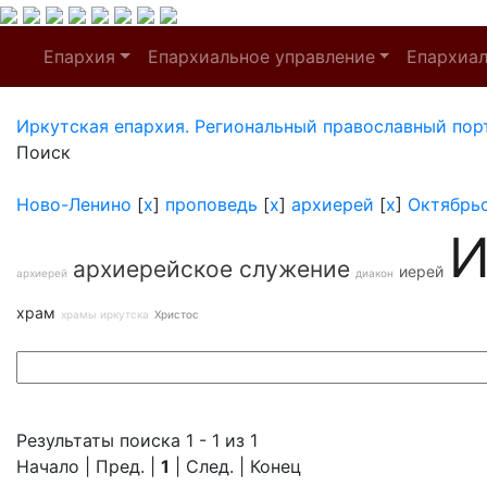
Епархия
Епархиальное управление
Епархиа
Иркутская епархия. Региональный православный пор
Поиск
Ново-Ленино
[
x
]
проповедь
[
x
]
архиерей
[
x
]
Октябрь
И
архиерейское служение
иерей
архиерей
диакон
храм
храмы иркутска
Христос
Результаты поиска 1 - 1 из 1
Начало | Пред. |
1
| След. | Конец