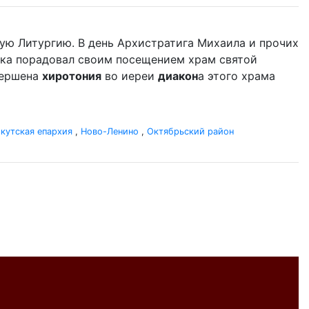
ую Литургию. В день Архистратига Михаила и прочих
ыка порадовал своим посещением храм святой
вершена
хиротония
во иереи
диакон
а этого храма
кутская епархия
,
Ново-Ленино
,
Октябрьский район