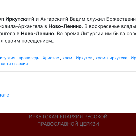
оп
Иркутск
итй и Ангарскитй Вадим служил Божественн
ихаила-Архангела в
Ново-Ленино
. В воскресенье влад
ангела в
Ново-Ленино
. Во время Литургии им была со
л своим посещением...
итургия
,
проповедь
,
Христос
,
храм
,
Иркутск
,
храмы иркутска
,
Ир
вости епархии
дате
ИРКУТСКАЯ ЕПАРХИЯ РУССКОЙ
ПРАВОСЛАВНОЙ ЦЕРКВИ