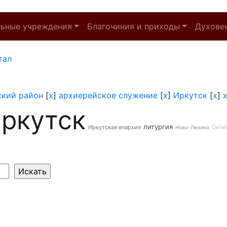
льные учреждения
Благочиния и приходы
Духове
тал
ский район
[
x
]
архиерейское служение
[
x
]
Иркутск
[
x
]
ркутск
литургия
Иркутская епархия
Ново-Ленино
Октяб