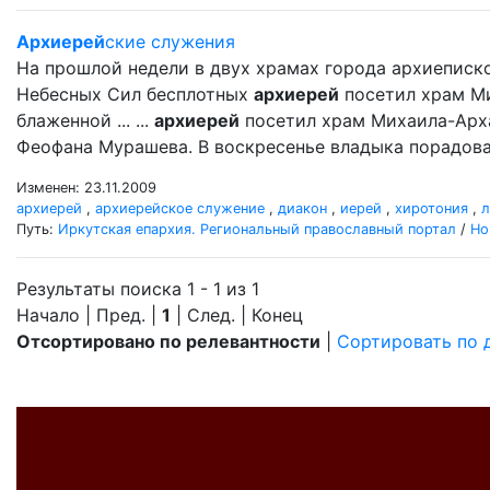
Архиерей
ские служения
На прошлой недели в двух храмах города архиеписк
Небесных Сил бесплотных
архиерей
посетил храм М
блаженной ... ...
архиерей
посетил храм Михаила-Арх
Феофана Мурашева. В воскресенье владыка порадова
Изменен: 23.11.2009
архиерей
,
архиерейское служение
,
диакон
,
иерей
,
хиротония
,
л
Путь:
Иркутская епархия. Региональный православный портал
/
Но
Результаты поиска 1 - 1 из 1
Начало | Пред. |
1
| След. | Конец
Отсортировано по релевантности
|
Сортировать по 