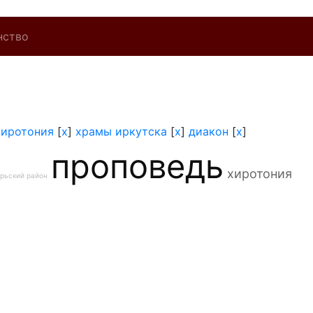
нство
хиротония
[
x
]
храмы иркутска
[
x
]
диакон
[
x
]
проповедь
хиротония
рьский район