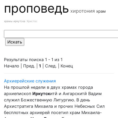
проповедь
хиротония
храм
храмы иркутска
Христос
Результаты поиска 1 - 1 из 1
Начало | Пред. |
1
| След. | Конец
Архиерейские служения
На прошлой недели в двух храмах города
архиепископ
Иркутск
итй и Ангарскитй Вадим
служил Божественную Литургию. В день
Архистратига Михаила и прочих Небесных Сил
бесплотных архиерей посетил храм Михаила-