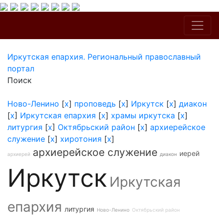
Иркутская епархия. Региональный православный
портал
Поиск
Ново-Ленино
[
x
]
проповедь
[
x
]
Иркутск
[
x
]
диакон
[
x
]
Иркутская епархия
[
x
]
храмы иркутска
[
x
]
литургия
[
x
]
Октябрьский район
[
x
]
архиерейское
служение
[
x
]
хиротония
[
x
]
архиерейское служение
иерей
архиерей
диакон
Иркутск
Иркутская
епархия
литургия
Ново-Ленино
Октябрьский район