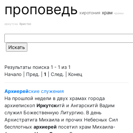
проповедь
храм
хиротония
храмы
иркутска
Христос
Результаты поиска 1 - 1 из 1
Начало | Пред. |
1
| След. | Конец
Архиерей
ские служения
На прошлой недели в двух храмах города
архиепископ
Иркутск
итй и Ангарскитй Вадим
служил Божественную Литургию. В день
Архистратига Михаила и прочих Небесных Сил
бесплотных
архиерей
посетил храм Михаила-