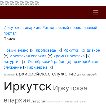
Иркутская епархия. Региональный православный
портал
Поиск
Ново-Ленино
[
x
]
проповедь
[
x
]
Иркутск
[
x
]
диакон
[
x
]
Иркутская епархия
[
x
]
храмы иркутска
[
x
]
литургия
[
x
]
Октябрьский район
[
x
]
архиерейское
служение
[
x
]
архиерей
[
x
]
архиерейское служение
иерей
архиерей
диакон
Иркутск
Иркутская
епархия
литургия
Ново-Ленино
Октябрьский район