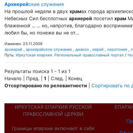
Архиерей
ские служения
На прошлой недели в двух
храм
ах города архиеписк
Небесных Сил бесплотных
архиерей
посетил
храм
Ми
блаженной ... ... но, напротив, благодарно восприни
любил бы, но понеже вы не от...
Изменен: 23.11.2009
архиерей
,
архиерейское служение
,
диакон
,
иерей
,
хиротония
,
л
Путь:
Иркутская епархия. Региональный православный портал
/
Но
Результаты поиска 1 - 1 из 1
Начало | Пред. |
1
| След. | Конец
Отсортировано по релевантности
|
Сортировать по 
ИРКУТСКАЯ ЕПАРХИЯ РУССКОЙ
ЕПАРХ
ПРАВОСЛАВНОЙ ЦЕРКВИ
Пр
Границы епархии включают в себя