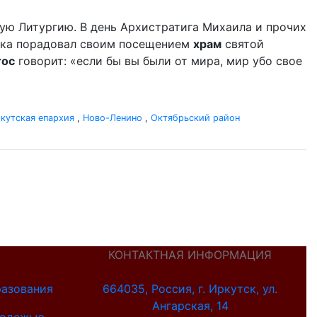
ую Литургию. В день Архистратига Михаила и прочих
дыка порадовал своим посещением
храм
святой
тос
говорит: «если бы вы были от мира, мир убо свое
кутская епархия
,
Ново-Ленино
,
Октябрьский район
КОНТАКТНАЯ ИНФОРМАЦИЯ
разования
664035, Россия, г. Иркутск, ул.
Ангарская, 14