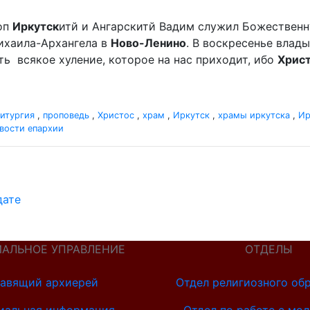
оп
Иркутск
итй и Ангарскитй Вадим служил Божественн
хаила-Архангела в
Ново-Ленино
. В воскресенье вла
мать всякое хуление, которое на нас приходит, ибо
Хрис
итургия
,
проповедь
,
Христос
,
храм
,
Иркутск
,
храмы иркутска
,
Ир
вости епархии
дате
ИАЛЬНОЕ УПРАВЛЕНИЕ
ОТДЕЛЫ
авящий архиерей
Отдел религиозного об