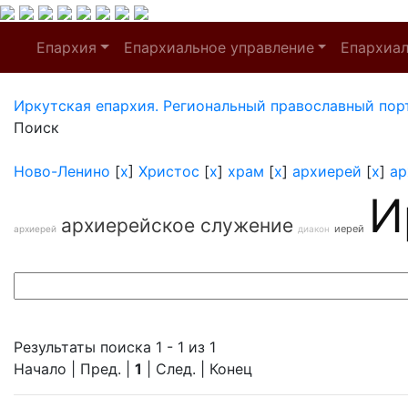
Епархия
Епархиальное управление
Епархиа
Иркутская епархия. Региональный православный пор
Поиск
Ново-Ленино
[
x
]
Христос
[
x
]
храм
[
x
]
архиерей
[
x
]
ар
И
архиерейское служение
иерей
архиерей
диакон
Результаты поиска 1 - 1 из 1
Начало | Пред. |
1
| След. | Конец