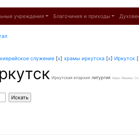
льные учреждения
Благочиния и приходы
Духове
тал
хиерейское служение
[
x
]
храмы иркутска
[
x
]
Иркутск
[
ркутск
литургия
Иркутская епархия
Ново-Ленино
Ок