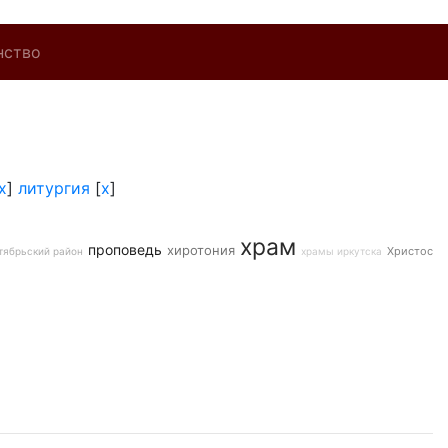
нство
x
]
литургия
[
x
]
храм
проповедь
хиротония
Христос
тябрьский район
храмы иркутска