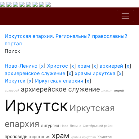
Иркутская епархия. Региональный православный
портал
Поиск
Ново-Ленино
[
x
]
Христос
[
x
]
храм
[
x
]
архиерей
[
x
]
архиерейское служение
[
x
]
храмы иркутска
[
x
]
Иркутск
[
x
]
Иркутская епархия
[
x
]
архиерейское служение
иерей
архиерей
диакон
Иркутск
Иркутская
епархия
литургия
Ново-Ленино
Октябрьский район
храм
проповедь
хиротония
Христос
храмы иркутска