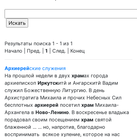
Результаты поиска 1 - 1 из 1
Начало | Пред. |
1
| След. | Конец
Архиерей
ские служения
На прошлой недели в двух
храм
ах города
архиепископ
Иркутск
итй и Ангарскитй Вадим
служил Божественную Литургию. В день
Архистратига Михаила и прочих Небесных Сил
бесплотных
архиерей
посетил
храм
Михаила-
Архангела в
Ново-Ленино
. В воскресенье владыка
порадовал своим посещением
храм
святой
блаженной ... ... но, напротив, благодарно
воспринимать всякое хуление, которое на нас