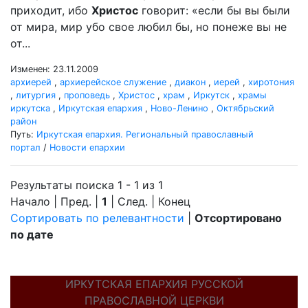
приходит, ибо
Христос
говорит: «если бы вы были
от мира, мир убо свое любил бы, но понеже вы не
от...
Изменен: 23.11.2009
архиерей
,
архиерейское служение
,
диакон
,
иерей
,
хиротония
,
литургия
,
проповедь
,
Христос
,
храм
,
Иркутск
,
храмы
иркутска
,
Иркутская епархия
,
Ново-Ленино
,
Октябрьский
район
Путь:
Иркутская епархия. Региональный православный
портал
/
Новости епархии
Результаты поиска 1 - 1 из 1
Начало | Пред. |
1
| След. | Конец
Сортировать по релевантности
|
Отсортировано
по дате
ИРКУТСКАЯ ЕПАРХИЯ РУССКОЙ
ПРАВОСЛАВНОЙ ЦЕРКВИ