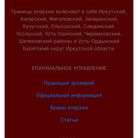
Границы епархии включают в себя Иркутский,
Ангарский, Жигаловский, Заларинский,
Качугский, Ольхонский, Слюдянский,
Усольский, Усть-Удинский, Черемховский,
Шелеховский районы и Усть-Ордынский
Бурятский округ Иркутской области.
ЕПАРХИАЛЬНОЕ УПРАВЛЕНИЕ
Правящий архиерей
Официальная информация
Храмы епархии
Статьи