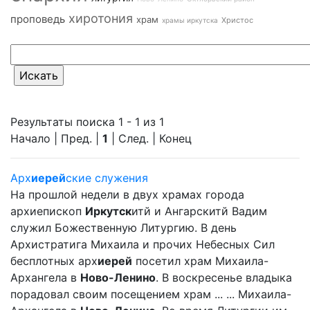
хиротония
проповедь
храм
Христос
храмы иркутска
Результаты поиска 1 - 1 из 1
Начало | Пред. |
1
| След. | Конец
Арх
иерей
ские служения
На прошлой недели в двух храмах города
архиепископ
Иркутск
итй и Ангарскитй Вадим
служил Божественную Литургию. В день
Архистратига Михаила и прочих Небесных Сил
бесплотных арх
иерей
посетил храм Михаила-
Архангела в
Ново-Ленино
. В воскресенье владыка
порадовал своим посещением храм ... ... Михаила-