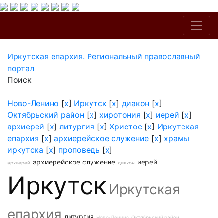
Иркутская епархия. Региональный православный
портал
Поиск
Ново-Ленино
[
x
]
Иркутск
[
x
]
диакон
[
x
]
Октябрьский район
[
x
]
хиротония
[
x
]
иерей
[
x
]
архиерей
[
x
]
литургия
[
x
]
Христос
[
x
]
Иркутская
епархия
[
x
]
архиерейское служение
[
x
]
храмы
иркутска
[
x
]
проповедь
[
x
]
архиерейское служение
иерей
архиерей
диакон
Иркутск
Иркутская
епархия
литургия
Ново-Ленино
Октябрьский район