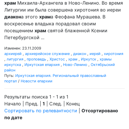
храм
Михаила-Архангела в Ново-Ленино. Во время
Литургии им была совершена хиротония во иереи
диакон
а этого
храм
а Феофана Мурашева. В
воскресенье владыка порадовал своим
посещением
храм
святой блаженной Ксении
Петербургской ...
Изменен: 23.11.2009
архиерей
,
архиерейское служение
,
диакон
,
иерей
,
хиротония
,
литургия
,
проповедь
,
Христос
,
храм
,
Иркутск
,
храмы
иркутска
,
Иркутская епархия
,
Ново-Ленино
,
Октябрьский
район
Путь:
Иркутская епархия. Региональный православный
портал
/
Новости епархии
Результаты поиска 1 - 1 из 1
Начало | Пред. |
1
| След. | Конец
Сортировать по релевантности
|
Отсортировано
по дате