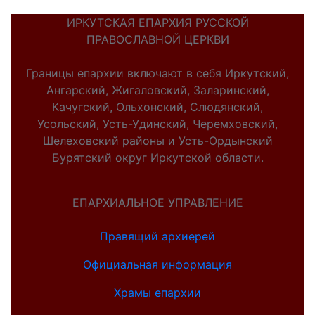
ИРКУТСКАЯ ЕПАРХИЯ РУССКОЙ
ПРАВОСЛАВНОЙ ЦЕРКВИ
Границы епархии включают в себя Иркутский,
Ангарский, Жигаловский, Заларинский,
Качугский, Ольхонский, Слюдянский,
Усольский, Усть-Удинский, Черемховский,
Шелеховский районы и Усть-Ордынский
Бурятский округ Иркутской области.
ЕПАРХИАЛЬНОЕ УПРАВЛЕНИЕ
Правящий архиерей
Официальная информация
Храмы епархии