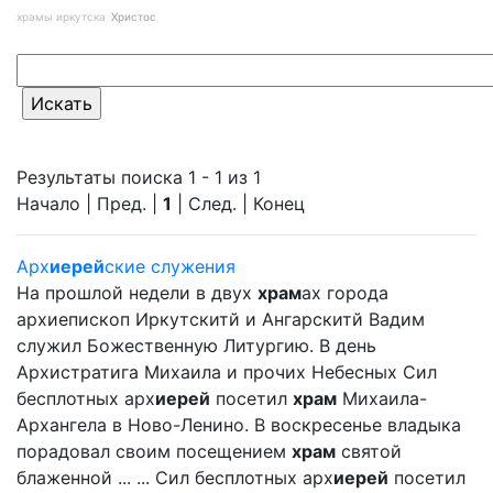
храмы иркутска
Христос
Результаты поиска 1 - 1 из 1
Начало | Пред. |
1
| След. | Конец
Арх
иерей
ские служения
На прошлой недели в двух
храм
ах города
архиепископ Иркутскитй и Ангарскитй Вадим
служил Божественную Литургию. В день
Архистратига Михаила и прочих Небесных Сил
бесплотных арх
иерей
посетил
храм
Михаила-
Архангела в Ново-Ленино. В воскресенье владыка
порадовал своим посещением
храм
святой
блаженной ... ... Сил бесплотных арх
иерей
посетил