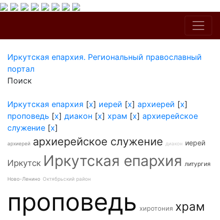
Иркутская епархия. Региональный православный
портал
Поиск
Иркутская епархия
[
x
]
иерей
[
x
]
архиерей
[
x
]
проповедь
[
x
]
диакон
[
x
]
храм
[
x
]
архиерейское
служение
[
x
]
архиерейское служение
иерей
архиерей
диакон
Иркутская епархия
Иркутск
литургия
Ново-Ленино
Октябрьский район
проповедь
храм
хиротония