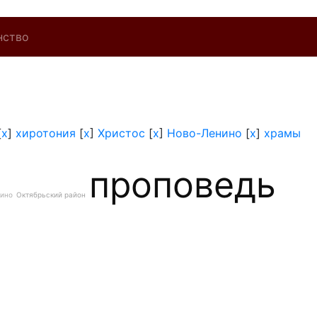
нство
[
x
]
хиротония
[
x
]
Христос
[
x
]
Ново-Ленино
[
x
]
храмы
проповедь
ино
Октябрьский район