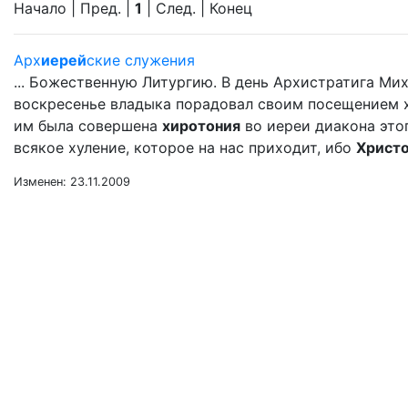
Начало | Пред. |
1
| След. | Конец
Арх
иерей
ские служения
... Божественную Литургию. В день Архистратига Ми
воскресенье владыка порадовал своим посещением хра
им была совершена
хиротония
во иереи диакона этог
всякое хуление, которое на нас приходит, ибо
Христ
Изменен: 23.11.2009