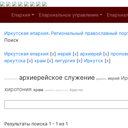
Епархия
Епархиальное управление
Епархиа
Иркутская епархия. Региональный православный пор
Поиск
Иркутская епархия
[
x
]
иерей
[
x
]
архиерей
[
x
]
пропов
иркутска
[
x
]
храм
[
x
]
литургия
[
x
]
Иркутск
[
x
]
архиерейское служение
Ир
иерей
архиерей
диакон
хиротония
храм
Христос
храмы иркутска
Результаты поиска 1 - 1 из 1