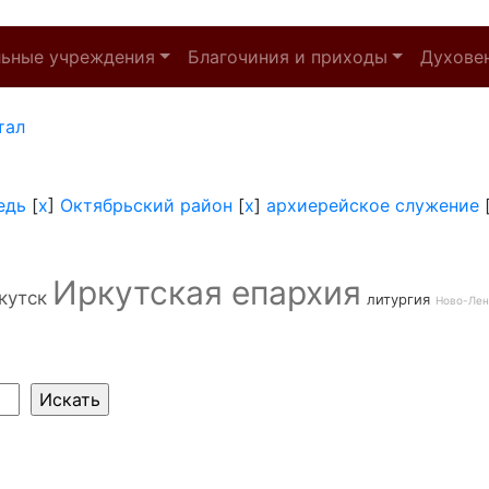
льные учреждения
Благочиния и приходы
Духове
тал
едь
[
x
]
Октябрьский район
[
x
]
архиерейское служение
Иркутская епархия
кутск
литургия
Ново-Лен