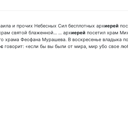
хаила и прочих Небесных Сил бесплотных арх
иерей
пос
м святой блаженной... ... арх
иерей
посетил храм Мих
о храма Феофана Мурашева. В воскресенье владыка пора
ос
говорит: «если бы вы были от мира, мир убо свое люби