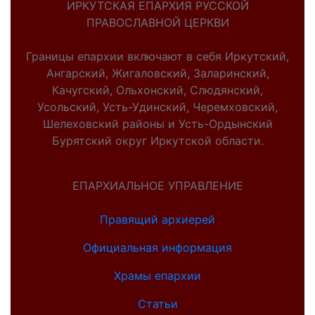
ИРКУТСКАЯ ЕПАРХИЯ РУССКОЙ
ПРАВОСЛАВНОЙ ЦЕРКВИ
Границы епархии включают в себя Иркутский,
Ангарский, Жигаловский, Заларинский,
Качугский, Ольхонский, Слюдянский,
Усольский, Усть-Удинский, Черемховский,
Шелеховский районы и Усть-Ордынский
Бурятский округ Иркутской области.
ЕПАРХИАЛЬНОЕ УПРАВЛЕНИЕ
Правящий архиерей
Официальная информация
Храмы епархии
Статьи