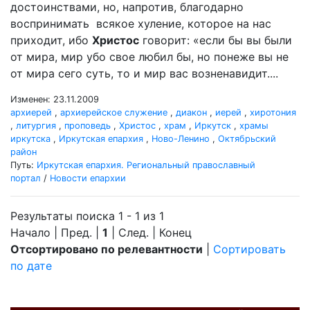
достоинствами, но, напротив, благодарно
воспринимать всякое хуление, которое на нас
приходит, ибо
Христос
говорит: «если бы вы были
от мира, мир убо свое любил бы, но понеже вы не
от мира сего суть, то и мир вас возненавидит....
Изменен: 23.11.2009
архиерей
,
архиерейское служение
,
диакон
,
иерей
,
хиротония
,
литургия
,
проповедь
,
Христос
,
храм
,
Иркутск
,
храмы
иркутска
,
Иркутская епархия
,
Ново-Ленино
,
Октябрьский
район
Путь:
Иркутская епархия. Региональный православный
портал
/
Новости епархии
Результаты поиска 1 - 1 из 1
Начало | Пред. |
1
| След. | Конец
Отсортировано по релевантности
|
Сортировать
по дате