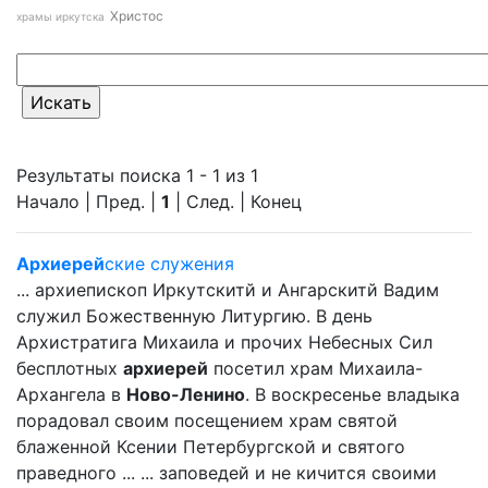
Христос
храмы иркутска
Результаты поиска 1 - 1 из 1
Начало | Пред. |
1
| След. | Конец
Архиерей
ские служения
... архиепископ Иркутскитй и Ангарскитй Вадим
служил Божественную Литургию. В день
Архистратига Михаила и прочих Небесных Сил
бесплотных
архиерей
посетил храм Михаила-
Архангела в
Ново-Ленино
. В воскресенье владыка
порадовал своим посещением храм святой
блаженной Ксении Петербургской и святого
праведного ... ... заповедей и не кичится своими