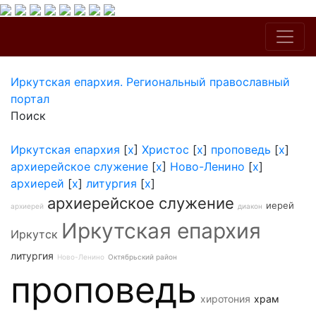
Иркутская епархия. Региональный православный
портал
Поиск
Иркутская епархия
[
x
]
Христос
[
x
]
проповедь
[
x
]
архиерейское служение
[
x
]
Ново-Ленино
[
x
]
архиерей
[
x
]
литургия
[
x
]
архиерейское служение
иерей
архиерей
диакон
Иркутская епархия
Иркутск
литургия
Ново-Ленино
Октябрьский район
проповедь
хиротония
храм