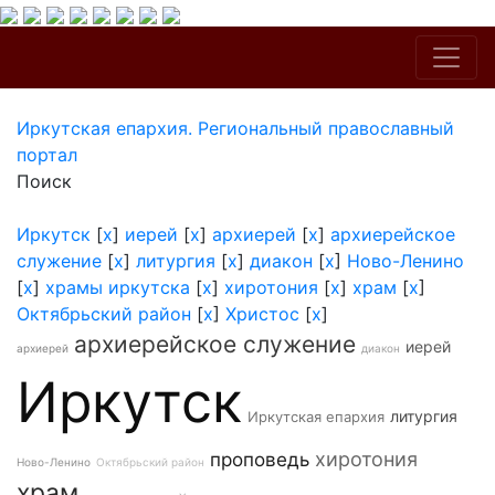
Иркутская епархия. Региональный православный
портал
Поиск
Иркутск
[
x
]
иерей
[
x
]
архиерей
[
x
]
архиерейское
служение
[
x
]
литургия
[
x
]
диакон
[
x
]
Ново-Ленино
[
x
]
храмы иркутска
[
x
]
хиротония
[
x
]
храм
[
x
]
Октябрьский район
[
x
]
Христос
[
x
]
архиерейское служение
иерей
архиерей
диакон
Иркутск
литургия
Иркутская епархия
хиротония
проповедь
Ново-Ленино
Октябрьский район
храм