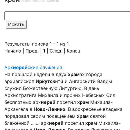
храмы иркутска
Христос
Результаты поиска 1 - 1 из 1
Начало | Пред. |
1
| След. | Конец
Арх
иерей
ские служения
На прошлой недели в двух
храм
ах города
архиепископ
Иркутск
итй и Ангарскитй Вадим
служил Божественную Литургию. В день
Архистратига Михаила и прочих Небесных Сил
бесплотных арх
иерей
посетил
храм
Михаила-
Архангела в
Ново-Ленино
. В воскресенье владыка
порадовал своим посещением
храм
святой
блаженной ... ... арх
иерей
посетил
храм
Михаила-