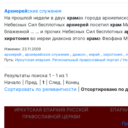
Архиерей
ские служения
На прошлой недели в двух
храм
ах города архиеписк
Небесных Сил бесплотных
архиерей
посетил
храм
Ми
блаженной ... ... и прочих Небесных Сил бесплотных
а
хиротония
во иереи диакона этого
храм
а Феофана М
Изменен: 23.11.2009
архиерей
,
архиерейское служение
,
диакон
,
иерей
,
хиротония
,
л
Путь:
Иркутская епархия. Региональный православный портал
/
Но
Результаты поиска 1 - 1 из 1
Начало | Пред. |
1
| След. | Конец
Сортировать по релевантности
|
Отсортировано по 
ИРКУТСКАЯ ЕПАРХИЯ РУССКОЙ
ЕПАРХ
ПРАВОСЛАВНОЙ ЦЕРКВИ
Пр