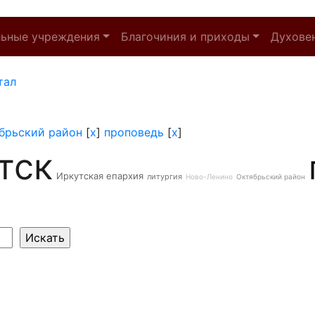
льные учреждения
Благочиния и приходы
Духове
тал
брьский район
[
x
]
проповедь
[
x
]
тск
Иркутская епархия
литургия
Ново-Ленино
Октябрьский район