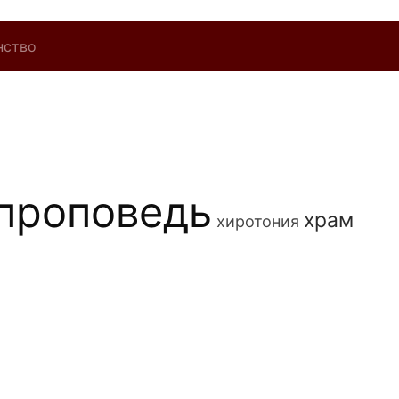
нство
проповедь
храм
хиротония