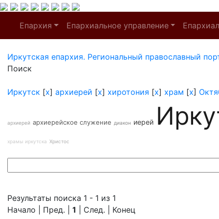
Епархия
Епархиальное управление
Епархиа
Иркутская епархия. Региональный православный пор
Поиск
Иркутск
[
x
]
архиерей
[
x
]
хиротония
[
x
]
храм
[
x
]
Октя
Ирку
иерей
архиерейское служение
архиерей
диакон
храмы иркутска
Христос
Результаты поиска 1 - 1 из 1
Начало | Пред. |
1
| След. | Конец