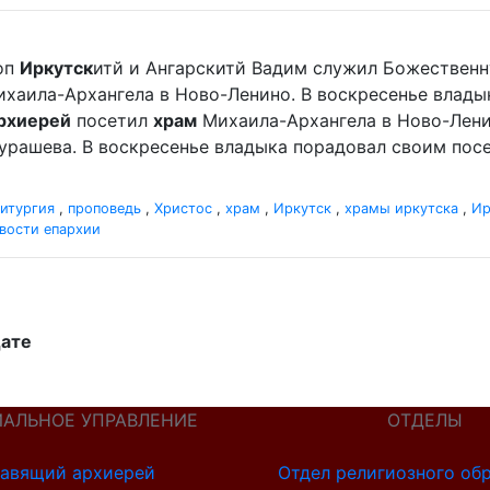
оп
Иркутск
итй и Ангарскитй Вадим служил Божественн
хаила-Архангела в Ново-Ленино. В воскресенье влад
рхиерей
посетил
храм
Михаила-Архангела в Ново-Лени
урашева. В воскресенье владыка порадовал своим по
итургия
,
проповедь
,
Христос
,
храм
,
Иркутск
,
храмы иркутска
,
Ир
вости епархии
дате
ИАЛЬНОЕ УПРАВЛЕНИЕ
ОТДЕЛЫ
авящий архиерей
Отдел религиозного об