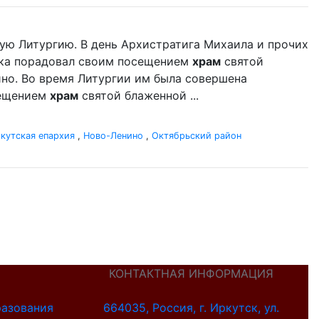
ую Литургию. В день Архистратига Михаила и прочих
ыка порадовал своим посещением
храм
святой
но. Во время Литургии им была совершена
сещением
храм
святой блаженной ...
кутская епархия
,
Ново-Ленино
,
Октябрьский район
КОНТАКТНАЯ ИНФОРМАЦИЯ
разования
664035, Россия, г. Иркутск, ул.