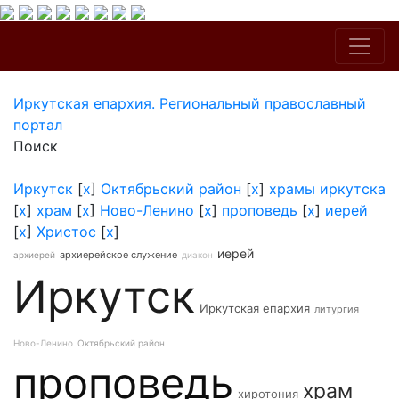
Иркутская епархия. Региональный православный
портал
Поиск
Иркутск
[
x
]
Октябрьский район
[
x
]
храмы иркутска
[
x
]
храм
[
x
]
Ново-Ленино
[
x
]
проповедь
[
x
]
иерей
[
x
]
Христос
[
x
]
иерей
архиерейское служение
архиерей
диакон
Иркутск
Иркутская епархия
литургия
Ново-Ленино
Октябрьский район
проповедь
храм
хиротония