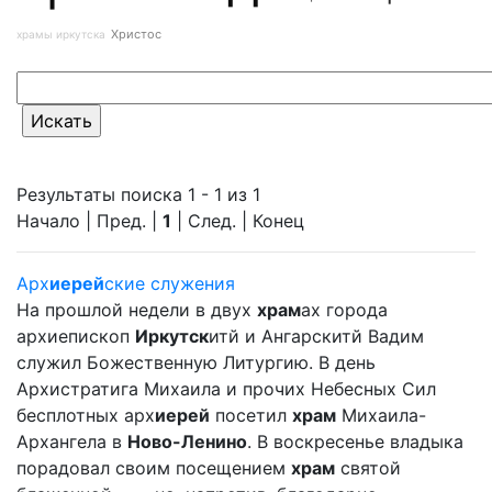
Христос
храмы иркутска
Результаты поиска 1 - 1 из 1
Начало | Пред. |
1
| След. | Конец
Арх
иерей
ские служения
На прошлой недели в двух
храм
ах города
архиепископ
Иркутск
итй и Ангарскитй Вадим
служил Божественную Литургию. В день
Архистратига Михаила и прочих Небесных Сил
бесплотных арх
иерей
посетил
храм
Михаила-
Архангела в
Ново-Ленино
. В воскресенье владыка
порадовал своим посещением
храм
святой