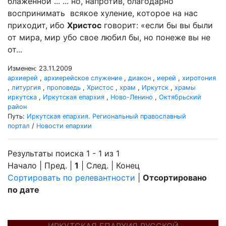
блаженной ... ... но, напротив, благодарно
воспринимать всякое хуление, которое на нас
приходит, ибо
Христос
говорит: «если бы вы были
от мира, мир убо свое любил бы, но понеже вы не
от...
Изменен: 23.11.2009
архиерей
,
архиерейское служение
,
диакон
,
иерей
,
хиротония
,
литургия
,
проповедь
,
Христос
,
храм
,
Иркутск
,
храмы
иркутска
,
Иркутская епархия
,
Ново-Ленино
,
Октябрьский
район
Путь:
Иркутская епархия. Региональный православный
портал
/
Новости епархии
Результаты поиска 1 - 1 из 1
Начало | Пред. |
1
| След. | Конец
Сортировать по релевантности
|
Отсортировано
по дате