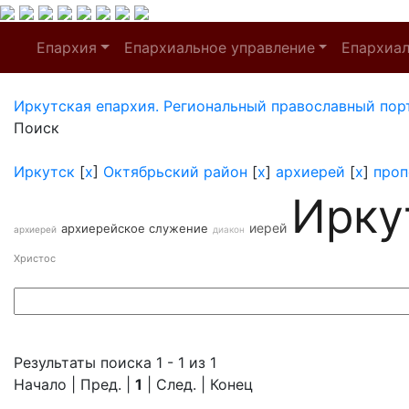
Епархия
Епархиальное управление
Епархиа
Иркутская епархия. Региональный православный пор
Поиск
Иркутск
[
x
]
Октябрьский район
[
x
]
архиерей
[
x
]
проп
Ирку
иерей
архиерейское служение
архиерей
диакон
Христос
Результаты поиска 1 - 1 из 1
Начало | Пред. |
1
| След. | Конец