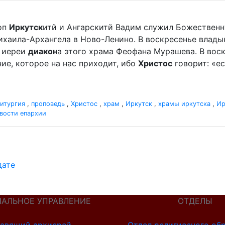
оп
Иркутск
итй и Ангарскитй Вадим служил Божественн
хаила-Архангела в Ново-Ленино. В воскресенье владыка
о иереи
диакон
а этого храма Феофана Мурашева. В воск
ие, которое на нас приходит, ибо
Христос
говорит: «ес
итургия
,
проповедь
,
Христос
,
храм
,
Иркутск
,
храмы иркутска
,
Ир
вости епархии
дате
ИАЛЬНОЕ УПРАВЛЕНИЕ
ОТДЕЛЫ