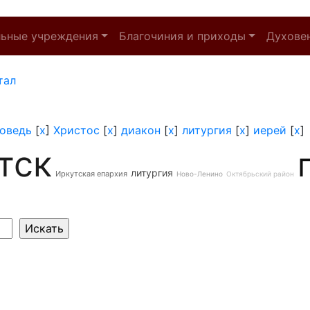
льные учреждения
Благочиния и приходы
Духове
тал
оведь
[
x
]
Христос
[
x
]
диакон
[
x
]
литургия
[
x
]
иерей
[
x
]
тск
литургия
Иркутская епархия
Ново-Ленино
Октябрьский район