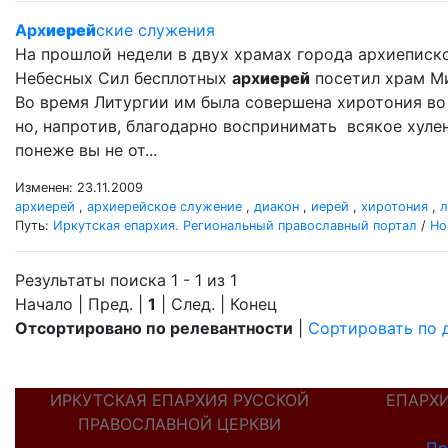
Арх
иерей
ские служения
На прошлой недели в двух храмах города архиеписк
Небесных Сил бесплотных
арх
иерей
посетил храм Ми
Во время Литургии им была совершена хиротония в
но, напротив, благодарно воспринимать всякое хулен
понеже вы не от...
Изменен: 23.11.2009
архиерей
,
архиерейское служение
,
диакон
,
иерей
,
хиротония
,
л
Путь:
Иркутская епархия. Региональный православный портал
/
Но
Результаты поиска 1 - 1 из 1
Начало | Пред. |
1
| След. | Конец
Отсортировано по релевантности
|
Сортировать по 
ИРКУТСКАЯ ЕПАРХИЯ РУССКОЙ
ЕПАРХ
ПРАВОСЛАВНОЙ ЦЕРКВИ