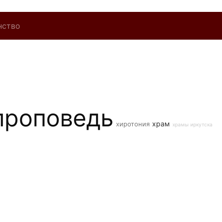
нство
проповедь
храм
хиротония
храмы иркутска