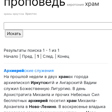
проповедь
храм
хиротония
Христос
храмы иркутска
Результаты поиска 1 - 1 из 1
Начало | Пред. |
1
| След. | Конец
Арх
иерей
ские служения
На прошлой недели в двух
храм
ах города
архиепископ
Иркутск
итй и Ангарскитй Вадим
служил Божественную Литургию. В день
Архистратига Михаила и прочих Небесных Сил
бесплотных
арх
иерей
посетил
храм
Михаила-
Архангела в
Ново-Ленино
. В воскресенье владыка