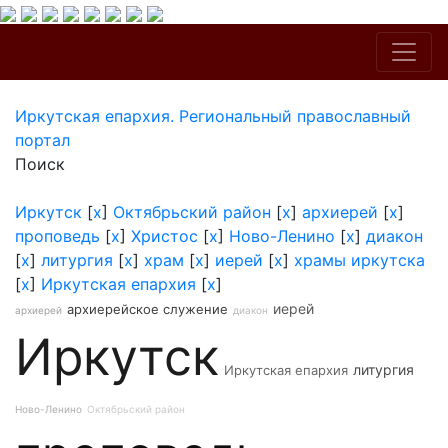
Иркутская епархия. Региональный православный
портал
Поиск
Иркутск
[
x
]
Октябрьский район
[
x
]
архиерей
[
x
]
проповедь
[
x
]
Христос
[
x
]
Ново-Ленино
[
x
]
диакон
[
x
]
литургия
[
x
]
храм
[
x
]
иерей
[
x
]
храмы иркутска
[
x
]
Иркутская епархия
[
x
]
иерей
архиерейское служение
архиерей
диакон
Иркутск
литургия
Иркутская епархия
Ново-Ленино
Октябрьский район