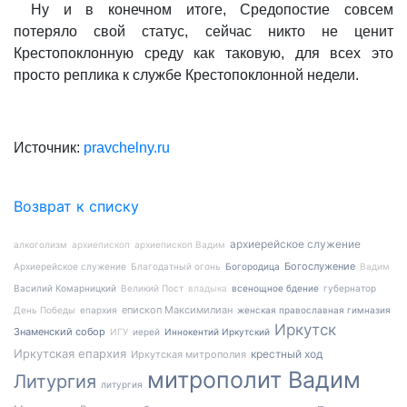
Ну и в конечном итоге, Средопостие совсем
потеряло свой статус, сейчас никто не ценит
Крестопоклонную среду как таковую, для всех это
просто реплика к службе Крестопоклонной недели.
Источник:
pravchelny.ru
Возврат к списку
архиерейское служение
алкоголизм
архиепископ
архиепископ Вадим
Богослужение
Архиерейское служение
Благодатный огонь
Богородица
Вадим
Василий Комарницкий
Великий Пост
владыка
всенощное бдение
губернатор
епископ Максимилиан
День Победы
епархия
женская православная гимназия
Иркутск
Знаменский собор
ИГУ
иерей
Иннокентий Иркутский
Иркутская епархия
крестный ход
Иркутская митрополия
митрополит Вадим
Литургия
литургия