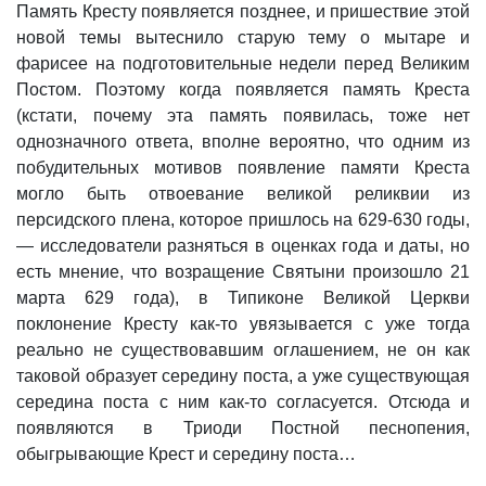
Память Кресту появляется позднее, и пришествие этой
новой темы вытеснило старую тему о мытаре и
фарисее на подготовительные недели перед Великим
Постом. Поэтому когда появляется память Креста
(кстати, почему эта память появилась, тоже нет
однозначного ответа, вполне вероятно, что одним из
побудительных мотивов появление памяти Креста
могло быть отвоевание великой реликвии из
персидского плена, которое пришлось на 629-630 годы,
— исследователи разняться в оценках года и даты, но
есть мнение, что возращение Святыни произошло 21
марта 629 года), в Типиконе Великой Церкви
поклонение Кресту как-то увязывается с уже тогда
реально не существовавшим оглашением, не он как
таковой образует середину поста, а уже существующая
середина поста с ним как-то согласуется. Отсюда и
появляются в Триоди Постной песнопения,
обыгрывающие Крест и середину поста…