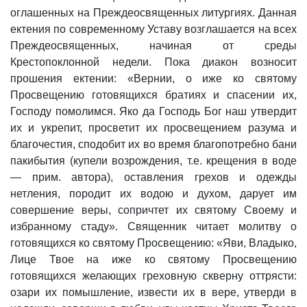
оглашенных на Преждеосвященных литургиях. Данная
ектения по современному Уставу возглашается на всех
Преждеосвященных, начиная от среды
Крестопоклонной недели. Пока диакон возносит
прошения ектении: «Вернии, о иже ко святому
Просвещению готовящихся братиях и спасении их,
Господу помолимся. Яко да Господь Бог наш утвердит
их и укрепит, просветит их просвещением разума и
благочестия, сподобит их во время благопотребно бани
пакибытия (купели возрождения, т.е. крещения в воде
— прим. автора), оставления грехов и одежды
нетления, породит их водою и духом, дарует им
совершение веры, сопричтет их святому Своему и
избранному стаду». Священник читает молитву о
готовящихся ко святому Просвещению: «Яви, Владыко,
Лице Твое на иже ко святому Просвещению
готовящихся желающих греховную скверну оттрясти:
озари их помышление, извести их в вере, утверди в