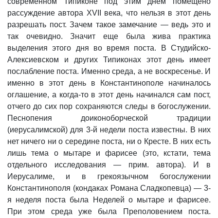
современном Типиконе под этим днем помещено
рассуждение автора XVII века, что нельзя в этот день
разрешать пост. Зачем такое замечание — ведь это и
так очевидно. Значит еще была жива практика
выделения этого дня во время поста. В Студийско-
Алексиевском и других Типиконах этот день имеет
послабление поста. Именно среда, а не воскресенье. И
именно в этот день в Константинополе начиналось
оглашение, а когда-то в этот день начинался сам пост,
отчего до сих пор сохраняются следы в богослужении.
Песнопения доиконоборческой традиции
(иерусалимской) для 3-й недели поста известны. В них
нет ничего ни о середине поста, ни о Кресте. В них есть
лишь тема о мытаре и фарисее (это, кстати, тема
отдельного исследования — прим. автора). И в
Иерусалиме, и в грекоязычном богослужении
Константинополя (кондаках Романа Сладкопевца) — 3-
я неделя поста была Неделей о мытаре и фарисее.
При этом среда уже была Преполовением поста.