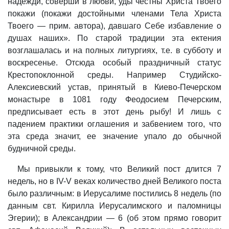
надежди, соверши в любви, уды честны Христа Твоего
покажи (покажи достойными членами Тела Христа
Твоего — прим. автора), давшаго Себе избавление о
душах наших». По старой традиции эта ектения
возглашалась и на полных литургиях, т.е. в субботу и
воскресенье. Отсюда особый праздничный статус
Крестопоклонной среды. Например Студийско-
Алексиевский устав, принятый в Киево-Печерском
монастыре в 1081 году Феодосием Печерским,
предписывает есть в этот день рыбу! И лишь с
падением практики оглашения и забвением того, что
эта среда значит, ее значение упало до обычной
будничной среды.
Мы привыкли к тому, что Великий пост длится 7
недель, но в IV-V веках количество дней Великого поста
было различным: в Иерусалиме постились 8 недель (по
данным свт. Кирилла Иерусалимского и паломницы
Эгерии); в Александрии — 6 (об этом прямо говорит