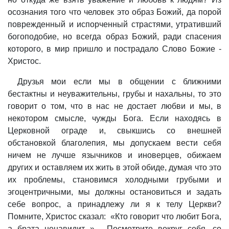
осознания того что человек это образ Божий, да порой
поврежденный и испорченный страстями, утративший
богоподобие, но всегда образ Божий, ради спасения
которого, в мир пришло и пострадало Слово Божие -
Христос.
Друзья мои если мы в общении с ближними
бестактны и неуважительны, грубы и нахальны, то это
говорит о том, что в нас не достает любви и мы, в
некотором смысле, чужды Бога. Если находясь в
Церковной ограде и, свыкшись со внешней
обстановкой благолепия, мы допускаем вести себя
ничем не лучше язычников и иноверцев, обижаем
других и оставляем их жить в этой обиде, думая что это
их проблемы, становимся холодными грубыми и
эгоцентричными, мы должны остановиться и задать
себе вопрос, а принадлежу ли я к телу Церкви?
Помните, Христос сказал:
«Кто говорит что любит Бога,
а брата ненавидит...».
Посмотрите вокруг себя, со