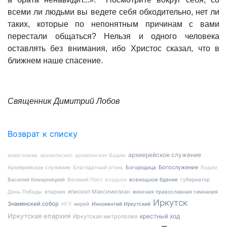
всеми ли людьми вы ведете себя обходительно, нет ли
таких, которые по непонятным причинам с вами
перестали общаться? Нельзя и одного человека
оставлять без внимания, ибо Христос сказал, что в
ближнем наше спасение.
Священник Димитрий Лобов
Возврат к списку
архиерейское служение
алкоголизм
архиепископ
архиепископ Вадим
Богослужение
Архиерейское служение
Благодатный огонь
Богородица
Вадим
Василий Комарницкий
Великий Пост
владыка
всенощное бдение
губернатор
епископ Максимилиан
День Победы
епархия
женская православная гимназия
Иркутск
Знаменский собор
ИГУ
иерей
Иннокентий Иркутский
Иркутская епархия
крестный ход
Иркутская митрополия