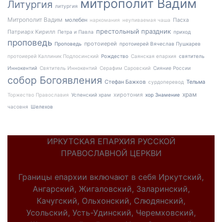
митрополит Вадим
Литургия
литургия
Митрополит Вадим
молебен
Пасха
наркомания
неупиваемая чаша
престольный праздник
Патриарх Кирилл
Петра и Павла
приход
проповедь
протоиерей
Проповедь
протоиерей Вячеслав Пушкарев
протоиерей Каллиник Подлосинский
Рождество
Саянская епархия
святитель
Иннокентий
Святитель Иннокентий
Серафим Саровский
Сияние России
собор Богоявления
Стефан Бажков
Тельма
сурдоперевод
храм
хиротония
Торжество Православия
Успенский храм
хор Знамение
часовня
Шелехов
ИРКУТСКАЯ ЕПАРХИЯ РУССКОЙ
ПРАВОСЛАВНОЙ ЦЕРКВИ
Границы епархии включают в себя Иркутский,
Ангарский, Жигаловский, Заларинский,
Качугский, Ольхонский, Слюдянский,
Усольский, Усть-Удинский, Черемховский,